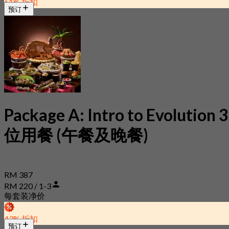
61% 折扣
预订
Package A: Intro to Evolution 3
位用餐 (午餐及晚餐)
RM 387
RM 220 / 1-3
每套装净价
43% 折扣
预订