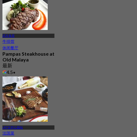
武吉免登
牛排馆
休闲餐厅
Pampas Steakhouse at
Old Malaya
最新
4.5
起
RM 131
LRT安邦公园站
法国菜