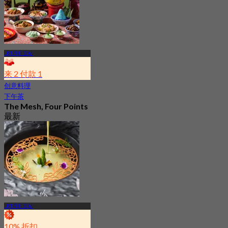
LRT丹旺宜站
来 2 付款 1
创意料理
下午茶
The Mesh, Four Points
最新
4.0
起
RM 62.5
LRT丹旺宜站
10% 折扣