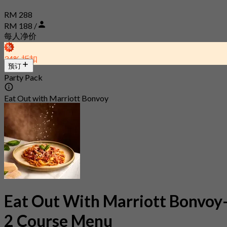
RM 288
RM 188 /
每人净价
34% 折扣
预订
Party Pack
Eat Out with Marriott Bonvoy
Eat Out With Marriott Bonvoy
2 Course Menu