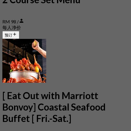
RM 98 /
每人净价
预订
[ Eat Out with Marriott
Bonvoy] Coastal Seafood
Buffet [ Fri.-Sat.]