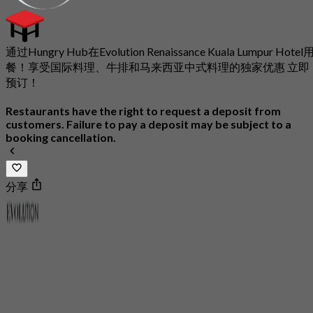
通过Hungry Hub在Evolution Renaissance Kuala Lumpur Hotel
餐！享受国际料理、牛排和马来西亚中式料理的独家优惠 立即
预订！
Restaurants have the right to request a deposit from
customers. Failure to pay a deposit may be subject to a
booking cancellation.
分享