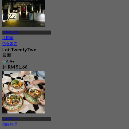
LRT丹旺宜站
法国菜
适合家庭
Lot.TwentyTwo
最新
4.9
起
RM 51.66
LRT丹旺宜站
国际料理