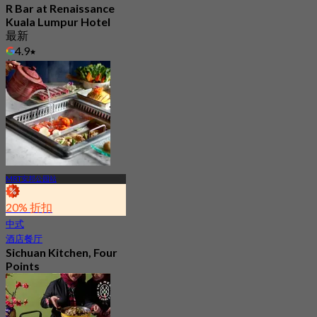
R Bar at Renaissance
Kuala Lumpur Hotel
最新
4.9
起
RM 54
MRT安邦公园站
20% 折扣
中式
酒店餐厅
Sichuan Kitchen, Four
Points
3.4
126 已预订
起
RM 79