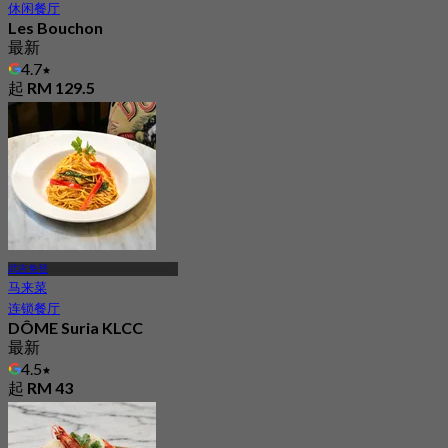
休闲餐厅
Les Bouchon
最新
4.7
起
RM 129.5
武吉免登
马来菜
连锁餐厅
DÔME Suria KLCC
最新
4.5
起
RM 43