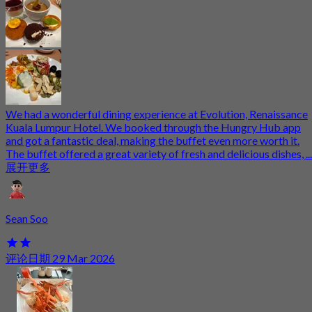
We had a wonderful dining experience at Evolution, Renaissance
Kuala Lumpur Hotel. We booked through the Hungry Hub app
and got a fantastic deal, making the buffet even more worth it.
The buffet offered a great variety of fresh and delicious dishes, ...
展开更多
Sean Soo
评论日期 29 Mar 2026