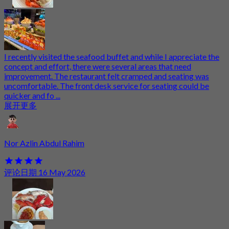
I recently visited the seafood buffet and while I appreciate the
concept and effort, there were several areas that need
improvement. The restaurant felt cramped and seating was
uncomfortable. The front desk service for seating could be
quicker and fo ...
展开更多
Nor Azlin Abdul Rahim
评论日期 16 May 2026