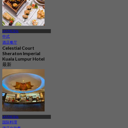
LRT丹旺宜站
中式
酒店餐厅
Celestial Court
Sheraton Imperial
Kuala Lumpur Hotel
最新
4.3
起
RM 94
LRT丹旺宜站
国际料理