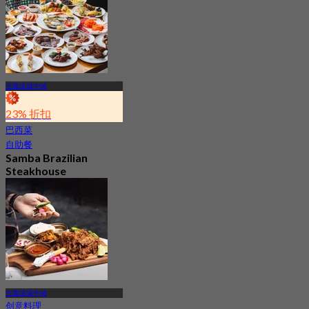
吉隆坡城中城
23% 折扣
巴西菜
自助餐
Samba Brazilian
Steakhouse
4.0
1.1K 已预订
起
RM 64
吉隆坡城中城
创意料理