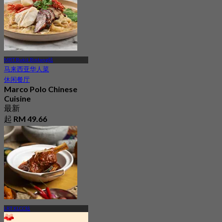
MRT Bukit Bintang站
马来西亚华人菜
休闲餐厅
Marco Polo Chinese
Cuisine
最新
起
RM 49.66
LRT KLCC站