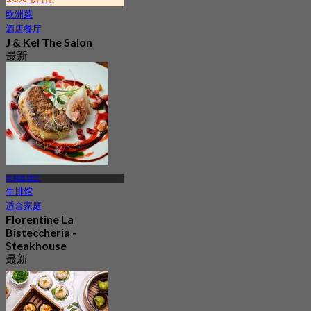
欧洲菜
酒店餐厅
J & Kel The Salon
最新
5.0
起
RM 729.9
联邦直辖区
牛排馆
适合家庭
Florentine La
Bisteccheria -
Steakhouse
最新
4.5
起
RM 132.25