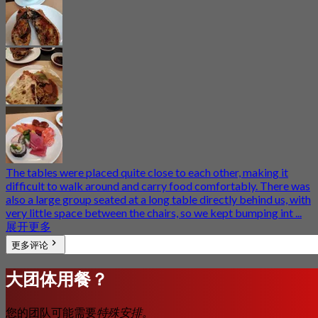
The tables were placed quite close to each other, making it
difficult to walk around and carry food comfortably. There was
also a large group seated at a long table directly behind us, with
very little space between the chairs, so we kept bumping int ...
展开更多
更多评论
大团体用餐？
您的团队可能需要
特殊安排。