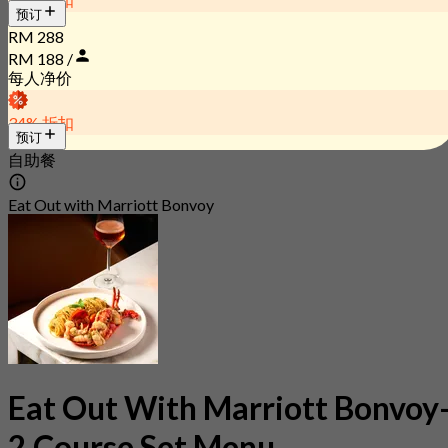
预订
RM 288
RM 188 /
每人净价
34% 折扣
预订
自助餐
Eat Out with Marriott Bonvoy
Eat Out With Marriott Bonvoy
2 Course Set Menu