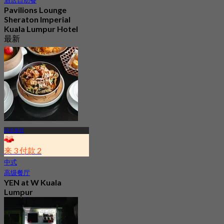
酒店自助餐
Pavilions Lounge
Sheraton Imperial
Kuala Lumpur Hotel
最新
4.3
起
RM 69
武吉免登
来 3 付款 2
中式
高级餐厅
YEN at W Kuala
Lumpur
4.4
432 已预订
起
RM 83.38