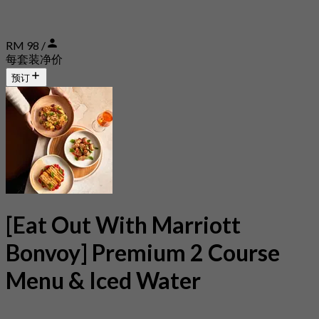
RM 98 /
每套装净价
预订
[Eat Out With Marriott
Bonvoy] Premium 2 Course
Menu & Iced Water