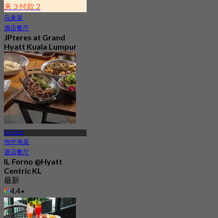
来 3 付款 2
马来菜
酒店餐厅
JPteres at Grand
Hyatt Kuala Lumpur
3.6
400 已预订
起
RM 59
武吉免登
地中海菜
酒店餐厅
IL Forno @Hyatt
Centric KL
最新
4.4
起
RM 89.5