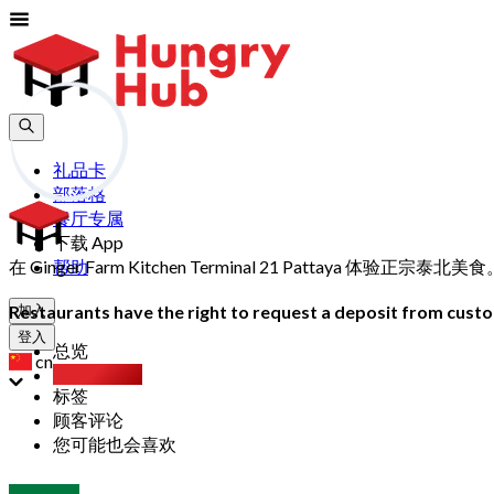
礼品卡
部落格
餐厅专属
下载 App
在 Ginger Farm Kitchen Terminal 21 Pattay
帮助
Restaurants have the right to request a deposit from custom
加入
登入
总览
cn
Party Pack
标签
顾客评论
您可能也会喜欢