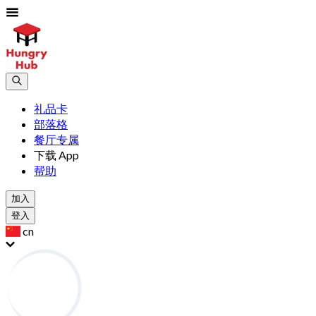
礼品卡
部落格
餐厅专属
下载 App
帮助
加入
登入
cn