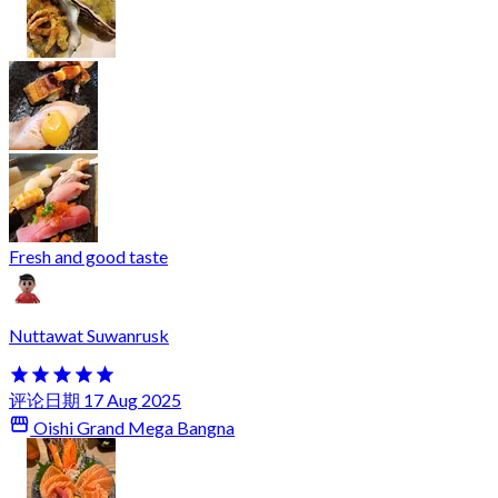
Fresh and good taste
Nuttawat Suwanrusk
评论日期 17 Aug 2025
Oishi Grand Mega Bangna