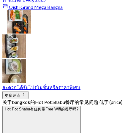
Oishi Grand Mega Bangna
สะดวก ได้รับโปรโมชั่นหรือราคาพิเศษ
更多评论
关于bangkok的Hot Pot Shabu餐厅的常见问题 低于 {price}
Hot Pot Shabu有任何带Free Wifi的餐厅吗?