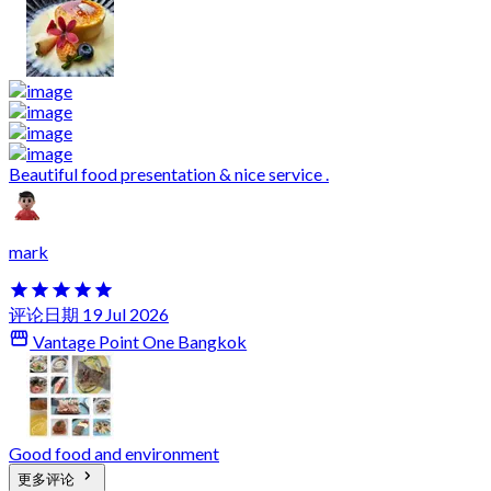
Beautiful food presentation & nice service .
mark
评论日期 19 Jul 2026
Vantage Point One Bangkok
Good food and environment
更多评论