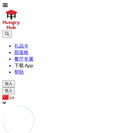
礼品卡
部落格
餐厅专属
下载 App
帮助
加入
登入
cn