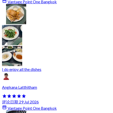
Vantage Point One Bangkok
I do enjoy all the dishes
Angkana Latthitham
评论日期 29 Jul 2026
Vantage Point One Bangkok