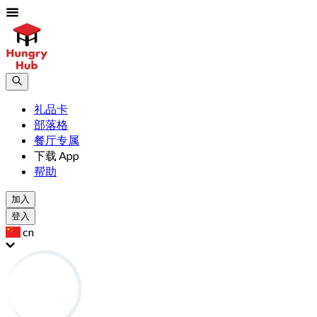
礼品卡
部落格
餐厅专属
下载 App
帮助
加入
登入
cn