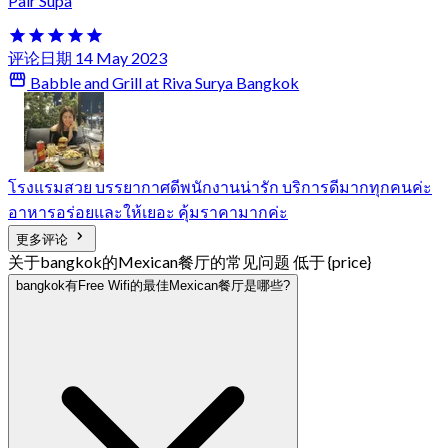
Pair Supa
评论日期 14 May 2023
Babble and Grill at Riva Surya Bangkok
โรงแรม​สวย​ บรรยากาศ​ดี​พนักงาน​น่ารัก​ บริการ​ดีมาก​ทุกคนค่ะ​
อาหารอร่อยและให้เยอะ​ คุ้มราคามากค่ะ
更多评论
关于bangkok的Mexican餐厅的常见问题 低于 {price}
bangkok有Free Wifi的最佳Mexican餐厅是哪些?