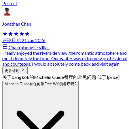
Perfect
Jonathan Chen
评论日期 21 Jun 2026
Chakrabongse Villas
I really enjoyed the riverside view ,the romantic atmosphere and
most definitely the food. Our waiter was extremely professional
and courteous. I would absolutely come back and visit again.
更多评论
关于bangkok的Michelin Guide餐厅的常见问题 低于 {price}
Michelin Guide有任何带Free Wifi的餐厅吗?