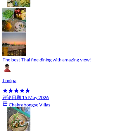
The best Thai fine dining with amazing view!
Jinnipa
评论日期 15 May 2026
Chakrabongse Villas