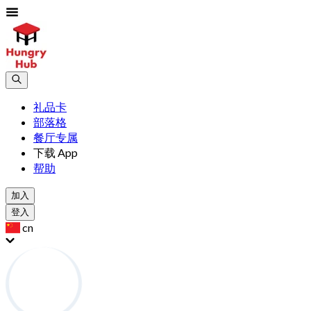
礼品卡
部落格
餐厅专属
下载 App
帮助
加入
登入
cn