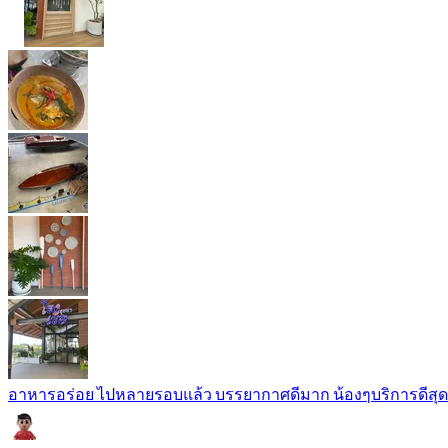
อาหารอร่อย ไปหลายรอบแล้ว บรรยากาศดีมาก น้องๆบริการดีสุด