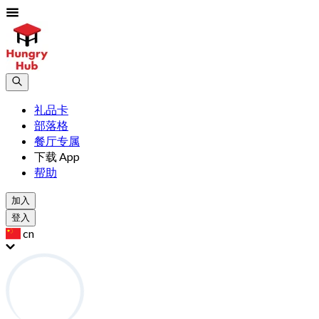
礼品卡
部落格
餐厅专属
下载 App
帮助
加入
登入
cn