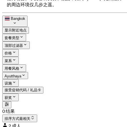
的周边环境仅几步之遥。
Bangkok
显示附近地点
套餐类型
顶部过滤器
价格
菜系
用餐风格
Ayutthaya
设施
接受促销代码 / 礼品卡
获奖
0 结果
排序方式
最相关
2 成人