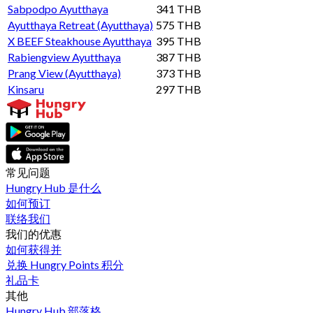
Sabpodpo Ayutthaya
341 THB
Ayutthaya Retreat (Ayutthaya)
575 THB
X BEEF Steakhouse Ayutthaya
395 THB
Rabiengview Ayutthaya
387 THB
Prang View (Ayutthaya)
373 THB
Kinsaru
297 THB
常见问题
Hungry Hub 是什么
如何预订
联络我们
我们的优惠
如何获得并
兑换 Hungry Points 积分
礼品卡
其他
Hungry Hub 部落格