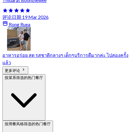
Thidarat Boonthewee
评论日期 19 Mar 2026
Rong Ruea
อาหารอร่อย สด รสชาติกลางๆ เด็กๆบริการดืมากค่ะ ไปสองครั้ง
แล้ว
更多评论
按菜系筛选的热门餐厅
按用餐风格筛选的热门餐厅