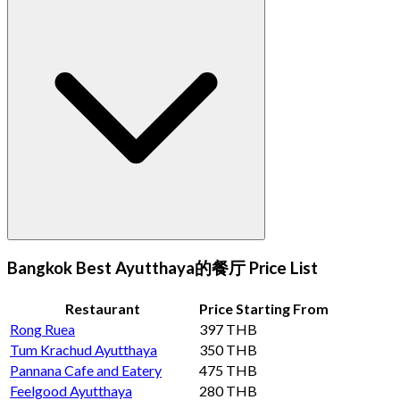
Bangkok Best Ayutthaya的餐厅 Price List
Restaurant
Price Starting From
Rong Ruea
397 THB
Tum Krachud Ayutthaya
350 THB
Pannana Cafe and Eatery
475 THB
Feelgood Ayutthaya
280 THB