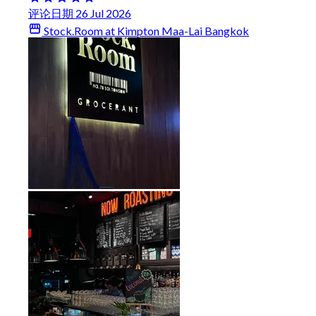
评论日期 26 Jul 2026
Stock.Room at Kimpton Maa-Lai Bangkok