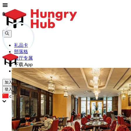
฿
฿
礼品卡
部落格
餐厅专属
下载 App
帮助
加入
登入
cn