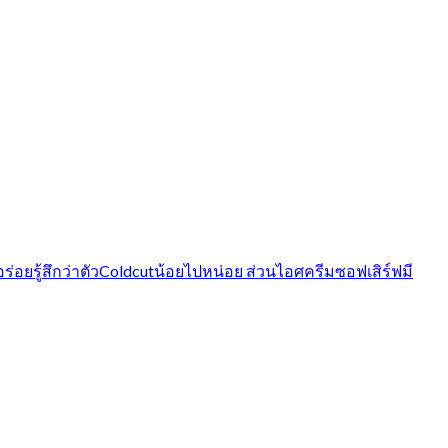
ยรู้สึกว่าตัวColdcutน้อยไปหน่อย ส่วนไอศครีมซอฟเสิร์ฟมี