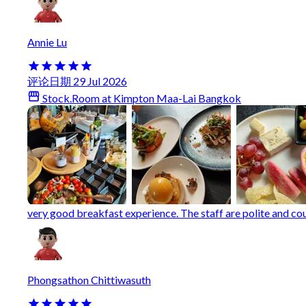
Annie Lu
评论日期 29 Jul 2026
Stock.Room at Kimpton Maa-Lai Bangkok
very good breakfast experience. The staff are polite and co
Phongsathon Chittiwasuth