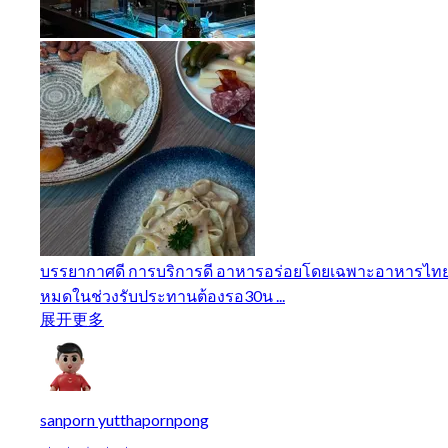
บรรยากาศดี การบริการดี อาหารอร่อยโดยเฉพาะอาหารไทย เน
หมดในช่วงรับประทานต้องรอ30น ...
展开更多
sanporn yutthapornpong