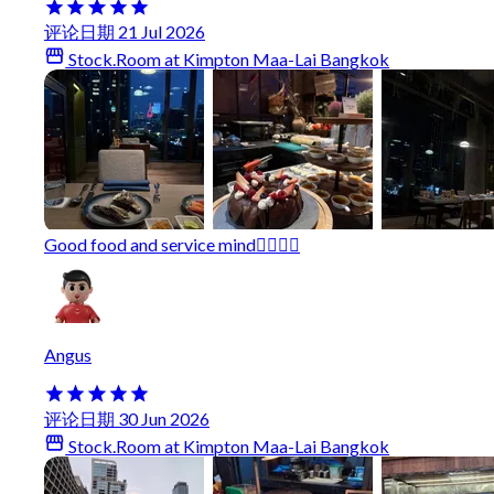
评论日期 21 Jul 2026
Stock.Room at Kimpton Maa-Lai Bangkok
Good food and service mind❤️‍🔥❤️‍🔥
Angus
评论日期 30 Jun 2026
Stock.Room at Kimpton Maa-Lai Bangkok