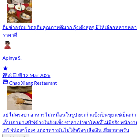
ติ่มซำอร่อย วัตถุดิบคุณภาพดีมาก กุ้งเด้งสุดๆ มีให้เลือกหลากหล
ราคาดี
Apinya S.
评论日期 12 Mar 2026
Chao Xiang Restaurant
แย่ ไม่ตรงปก อาหารไม่เหมือนในรูป ฮะเก๋าแป้งเป็นขุย แช่เย็นเก่า
เก็บ เอามาเสริฟข้างในยังแข็ง ซาลาเปาชาโคลที่ไม่มีจริง พนักงา
เสริฟน้องๆโอเค แต่อาหารมันไม่ได้จริงๆ เสียเงิน เสียเวลาครับ