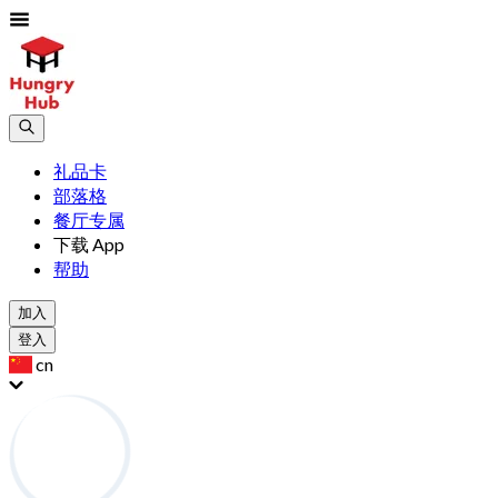
礼品卡
部落格
餐厅专属
下载 App
帮助
加入
登入
cn