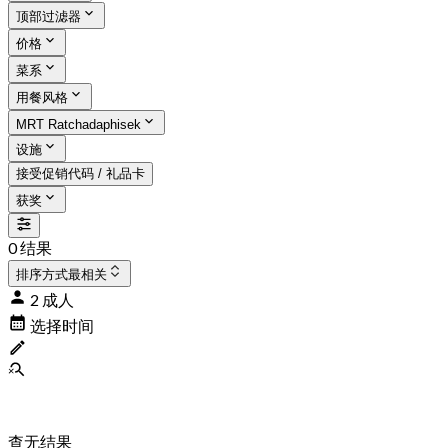
顶部过滤器
价格
菜系
用餐风格
MRT Ratchadaphisek
设施
接受促销代码 / 礼品卡
获奖
0 结果
排序方式
最相关
2 成人
选择时间
查无结果