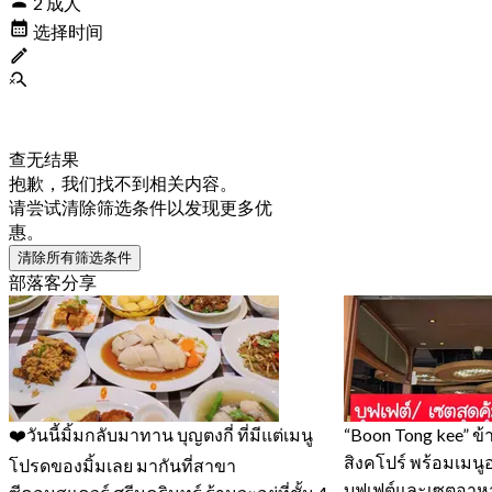
2 成人
选择时间
查无结果
抱歉，我们找不到相关内容。
请尝试清除筛选条件以发现更多优
惠。
清除所有筛选条件
部落客分享
❤️วันนี้มิ้มกลับมาทาน บุญตงกี่ ที่มีแต่เมนู
“Boon Tong kee” ข้
สิงคโปร์ พร้อมเมน
โปรดของมิ้มเลย มากันที่สาขา
บุฟเฟต์และเซตอาหา