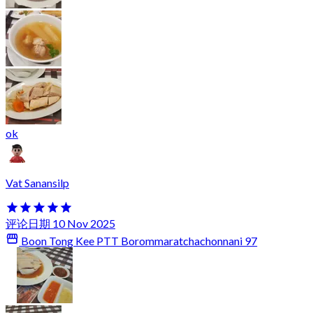
ok
Vat Sanansilp
评论日期 10 Nov 2025
Boon Tong Kee PTT Borommaratchachonnani 97