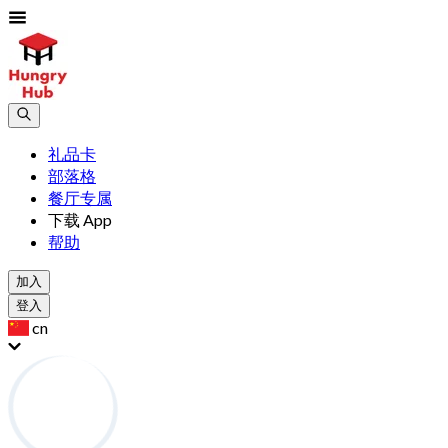
礼品卡
部落格
餐厅专属
下载 App
帮助
加入
登入
cn