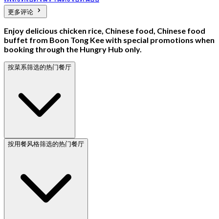
更多评论
Enjoy delicious chicken rice, Chinese food, Chinese food
buffet from Boon Tong Kee with special promotions when
booking through the Hungry Hub only.
按菜系筛选的热门餐厅
按用餐风格筛选的热门餐厅