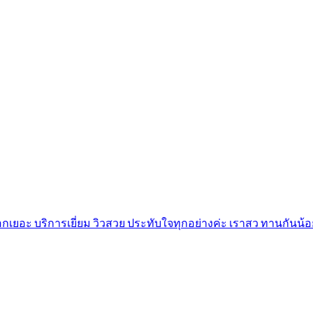
เยอะ บริการเยี่ยม วิวสวย ประทับใจทุกอย่างค่ะ เราสว ทานกันน้อย แต