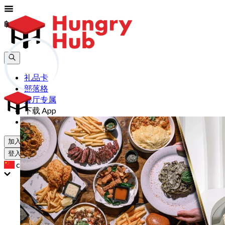
฿
฿
礼品卡
部落格
餐厅专属
下载 App
帮助
加入
登入
cn