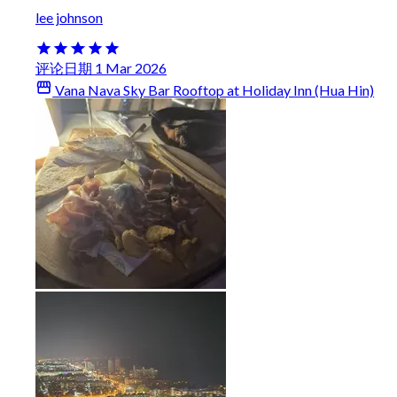
lee johnson
评论日期 1 Mar 2026
Vana Nava Sky Bar Rooftop at Holiday Inn (Hua Hin)