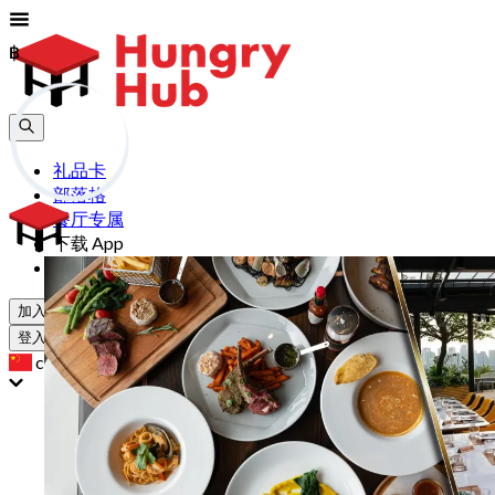
฿
฿
礼品卡
部落格
餐厅专属
下载 App
帮助
加入
登入
cn