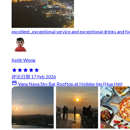
excellent...exceptional service and exceptional drinks and foo
Keith Wong
评论日期 17 Feb 2026
Vana Nava Sky Bar Rooftop at Holiday Inn (Hua Hin)