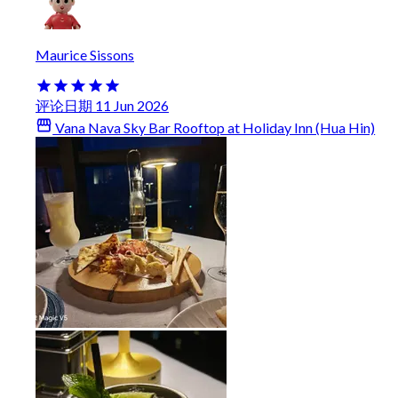
Maurice Sissons
评论日期 11 Jun 2026
Vana Nava Sky Bar Rooftop at Holiday Inn (Hua Hin)