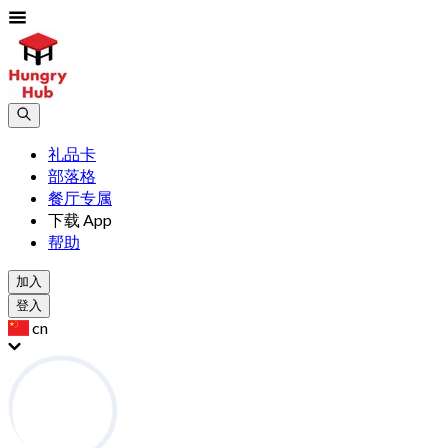
礼品卡
部落格
餐厅专属
下载 App
帮助
加入
登入
cn