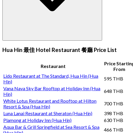
Hua Hin 最佳 Hotel Restaurant 餐廳 Price List
Price Startin
Restaurant
From
Lido Restaurant at The Standard, Hua Hin (Hua
595 THB
Hin)
Vana Nava Sky Bar Rooftop at Holiday Inn (Hua
648 THB
Hin)
White Lotus Restaurant and Rooftop at Hilton
700 THB
Resort & Spa (Hua Hin)
Luna Lanai Restaurant at Sheraton (Hua Hin)
398 THB
Plamong at Holiday Inn (Hua Hin)
630 THB
Aqua Bar & Grill Springfield at Sea Resort & Spa
466 THB
(Hua Hin)