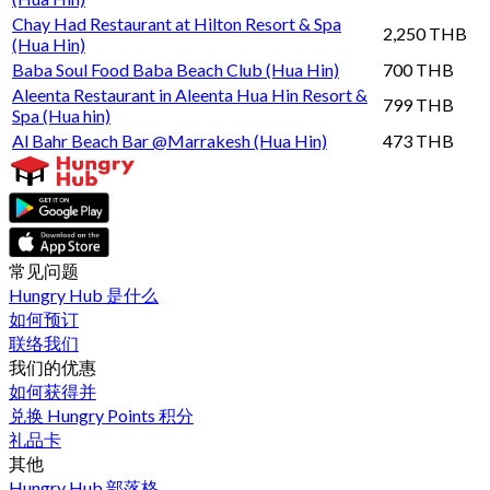
Chay Had Restaurant at Hilton Resort & Spa
2,250 THB
(Hua Hin)
Baba Soul Food Baba Beach Club (Hua Hin)
700 THB
Aleenta Restaurant in Aleenta Hua Hin Resort &
799 THB
Spa (Hua hin)
Al Bahr Beach Bar @Marrakesh (Hua Hin)
473 THB
常见问题
Hungry Hub 是什么
如何预订
联络我们
我们的优惠
如何获得并
兑换 Hungry Points 积分
礼品卡
其他
Hungry Hub 部落格