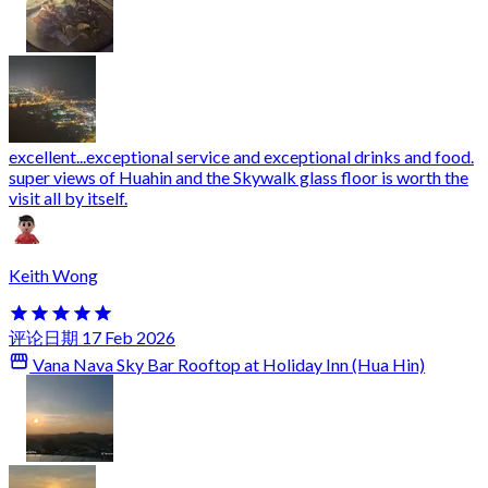
excellent...exceptional service and exceptional drinks and food.
super views of Huahin and the Skywalk glass floor is worth the
visit all by itself.
Keith Wong
评论日期 17 Feb 2026
Vana Nava Sky Bar Rooftop at Holiday Inn (Hua Hin)