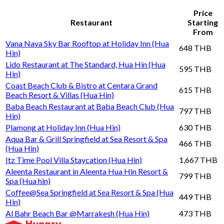
Price
Restaurant
Starting
From
Vana Nava Sky Bar Rooftop at Holiday Inn (Hua
648 THB
Hin)
Lido Restaurant at The Standard, Hua Hin (Hua
595 THB
Hin)
Coast Beach Club & Bistro at Centara Grand
615 THB
Beach Resort & Villas (Hua Hin)
Baba Beach Restaurant at Baba Beach Club (Hua
797 THB
Hin)
Plamong at Holiday Inn (Hua Hin)
630 THB
Aqua Bar & Grill Springfield at Sea Resort & Spa
466 THB
(Hua Hin)
Itz Time Pool Villa Staycation (Hua Hin)
1,667 THB
Aleenta Restaurant in Aleenta Hua Hin Resort &
799 THB
Spa (Hua hin)
Coffee@Sea Springfield at Sea Resort & Spa (Hua
449 THB
Hin)
Al Bahr Beach Bar @Marrakesh (Hua Hin)
473 THB