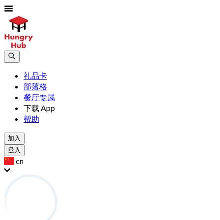
礼品卡
部落格
餐厅专属
下载 App
帮助
加入
登入
cn