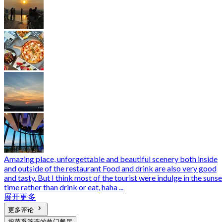
Amazing place, unforgettable and beautiful scenery both inside
and outside of the restaurant Food and drink are also very good
and tasty. But I think most of the tourist were indulge in the sunse
time rather than drink or eat, haha ...
展开更多
更多评论
按菜系筛选的热门餐厅