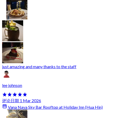
just amazing and many thanks to the staff
lee johnson
评论日期 1 Mar 2026
Vana Nava Sky Bar Rooftop at Holiday Inn (Hua Hin)