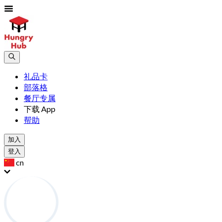
礼品卡
部落格
餐厅专属
下载 App
帮助
加入
登入
cn