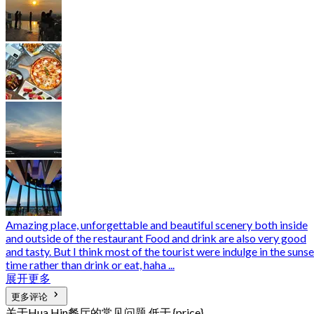
Amazing place, unforgettable and beautiful scenery both inside
and outside of the restaurant Food and drink are also very good
and tasty. But I think most of the tourist were indulge in the sunse
time rather than drink or eat, haha ...
展开更多
更多评论
关于Hua Hin餐厅的常见问题 低于 {price}