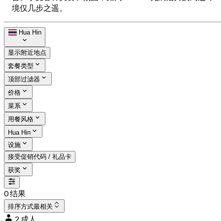
境仅几步之遥。
Hua Hin
显示附近地点
套餐类型
顶部过滤器
价格
菜系
用餐风格
Hua Hin
设施
接受促销代码 / 礼品卡
获奖
0 结果
排序方式
最相关
2 成人