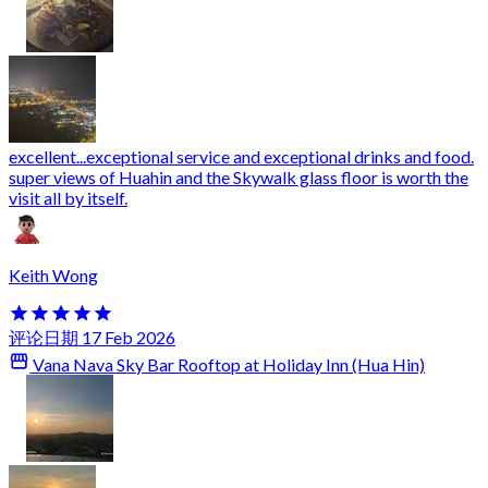
excellent...exceptional service and exceptional drinks and food.
super views of Huahin and the Skywalk glass floor is worth the
visit all by itself.
Keith Wong
评论日期 17 Feb 2026
Vana Nava Sky Bar Rooftop at Holiday Inn (Hua Hin)