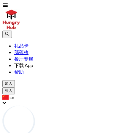
礼品卡
部落格
餐厅专属
下载 App
帮助
加入
登入
cn