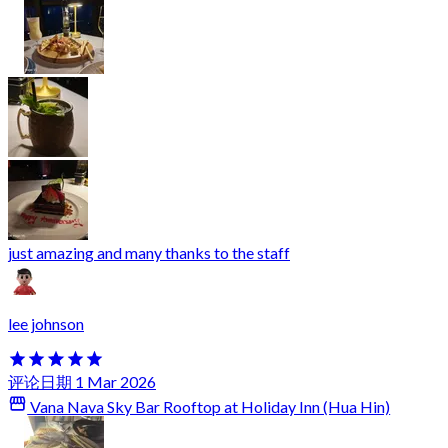
just amazing and many thanks to the staff
lee johnson
评论日期 1 Mar 2026
Vana Nava Sky Bar Rooftop at Holiday Inn (Hua Hin)