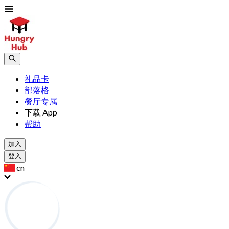
礼品卡
部落格
餐厅专属
下载 App
帮助
加入
登入
cn