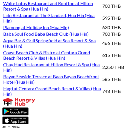
White Lotus Restaurant and Rooftop at Hilton
700 THB
Resort & Spa (Hua Hin)
Lido Restaurant at The Standard, Hua Hin (Hua
595 THB
Hin)
Plamong at Holiday Inn (Hua Hin)
630 THB
Baba Soul Food Baba Beach Club (Hua Hin)
700 THB
Aqua Bar & Grill Springfield at Sea Resort & Spa
466 THB
(Hua Hin)
Coast Beach Club & Bistro at Centara Grand
615 THB
Beach Resort & Villas (Hua Hin)
Chay Had Restaurant at Hilton Resort & Spa (Hua
2,250 THB
Hin)
Bayan Seaside Terrace at Baan Bayan Beachfront
585 THB
Hotel (Hua Hin)
Hagi at Centara Grand Beach Resort & Villas (Hua
748 THB
Hin)
常见问题