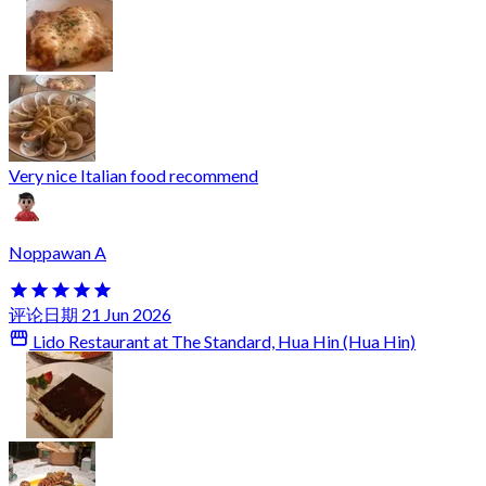
Very nice Italian food recommend
Noppawan A
评论日期 21 Jun 2026
Lido Restaurant at The Standard, Hua Hin (Hua Hin)