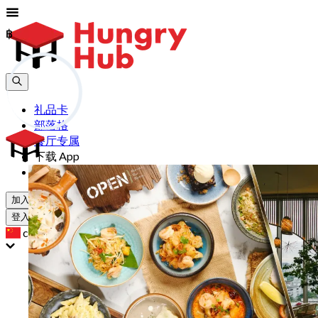
฿
฿
礼品卡
部落格
餐厅专属
下载 App
帮助
加入
登入
cn