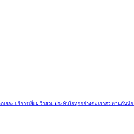
เยอะ บริการเยี่ยม วิวสวย ประทับใจทุกอย่างค่ะ เราสว ทานกันน้อย แต