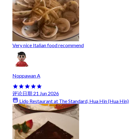
Very nice Italian food recommend
Noppawan A
评论日期 21 Jun 2026
Lido Restaurant at The Standard, Hua Hin (Hua Hin)