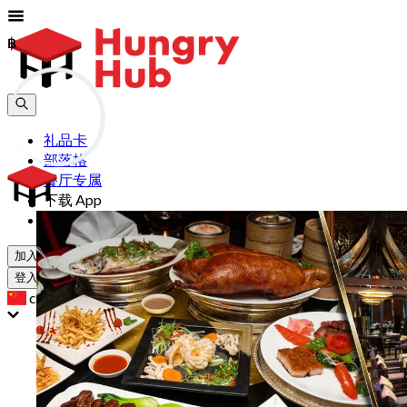
฿
฿
礼品卡
部落格
餐厅专属
下载 App
帮助
加入
登入
cn