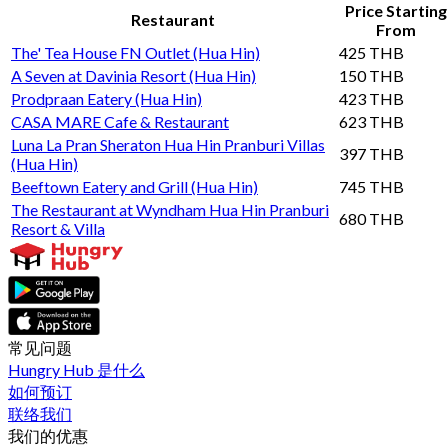
Price Starting
Restaurant
From
The' Tea House FN Outlet (Hua Hin)
425 THB
A Seven at Davinia Resort (Hua Hin)
150 THB
Prodpraan Eatery (Hua Hin)
423 THB
CASA MARE Cafe & Restaurant
623 THB
Luna La Pran Sheraton Hua Hin Pranburi Villas
397 THB
(Hua Hin)
Beeftown Eatery and Grill (Hua Hin)
745 THB
The Restaurant at Wyndham Hua Hin Pranburi
680 THB
Resort & Villa
常见问题
Hungry Hub 是什么
如何预订
联络我们
我们的优惠