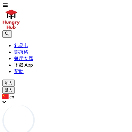
礼品卡
部落格
餐厅专属
下载 App
帮助
加入
登入
cn