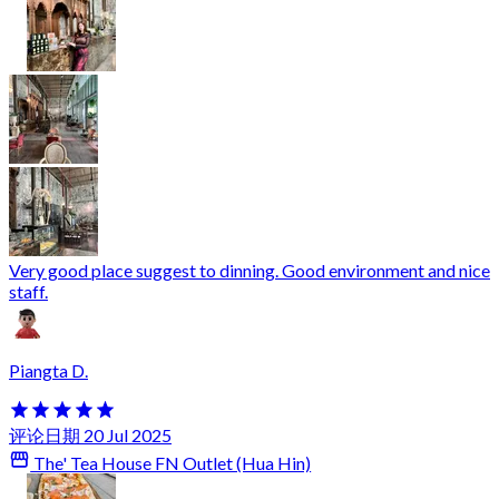
Very good place suggest to dinning. Good environment and nice
staff.
Piangta D.
评论日期 20 Jul 2025
The' Tea House FN Outlet (Hua Hin)