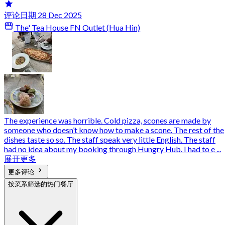
评论日期 28 Dec 2025
The' Tea House FN Outlet (Hua Hin)
The experience was horrible. Cold pizza, scones are made by
someone who doesn’t know how to make a scone. The rest of the
dishes taste so so. The staff speak very little English. The staff
had no idea about my booking through Hungry Hub. I had to e ...
展开更多
更多评论
按菜系筛选的热门餐厅