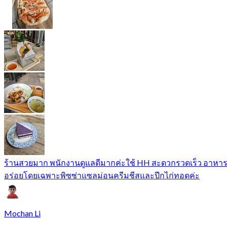
ร้านสวยมาก พนักงานดูแลดีมากค่ะใช้ HH สะดวกรวดเร็ว อาหา
อร่อยโดยเฉพาะพิซซ่าแซลม่อนครีมชีสและปีกไก่ทอดค่ะ
Mochan Li