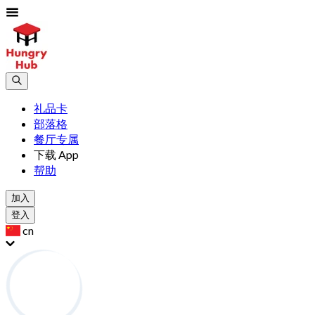
礼品卡
部落格
餐厅专属
下载 App
帮助
加入
登入
cn