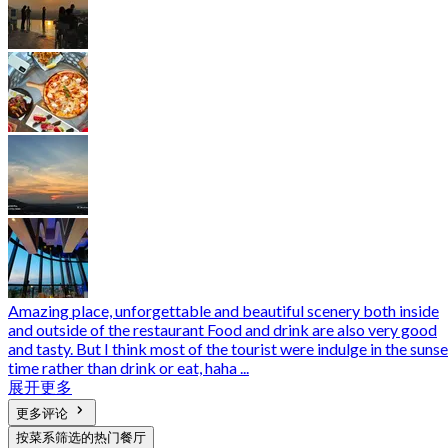
Amazing place, unforgettable and beautiful scenery both inside
and outside of the restaurant Food and drink are also very good
and tasty. But I think most of the tourist were indulge in the sunse
time rather than drink or eat, haha ...
展开更多
更多评论
按菜系筛选的热门餐厅