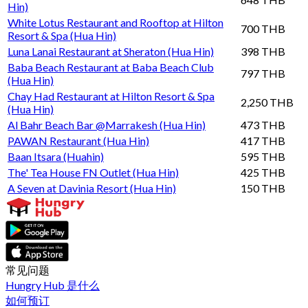
Hin)
White Lotus Restaurant and Rooftop at Hilton
700 THB
Resort & Spa (Hua Hin)
Luna Lanai Restaurant at Sheraton (Hua Hin)
398 THB
Baba Beach Restaurant at Baba Beach Club
797 THB
(Hua Hin)
Chay Had Restaurant at Hilton Resort & Spa
2,250 THB
(Hua Hin)
Al Bahr Beach Bar @Marrakesh (Hua Hin)
473 THB
PAWAN Restaurant (Hua Hin)
417 THB
Baan Itsara (Huahin)
595 THB
The' Tea House FN Outlet (Hua Hin)
425 THB
A Seven at Davinia Resort (Hua Hin)
150 THB
常见问题
Hungry Hub 是什么
如何预订