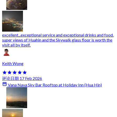
excellent...exceptional service and exceptional drinks and food.
super views of Huahin and the Skywalk glass floor is worth the
visit all by itself.
Keith Wong
评论日期 17 Feb 2026
Vana Nava Sky Bar Rooftop at Holiday Inn (Hua Hin)