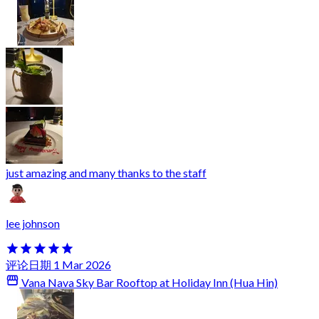
just amazing and many thanks to the staff
lee johnson
评论日期 1 Mar 2026
Vana Nava Sky Bar Rooftop at Holiday Inn (Hua Hin)