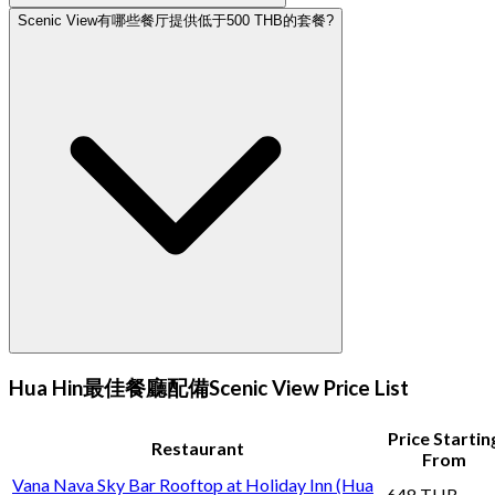
Scenic View有哪些餐厅提供低于500 THB的套餐?
Hua Hin最佳餐廳配備Scenic View Price List
Price Startin
Restaurant
From
Vana Nava Sky Bar Rooftop at Holiday Inn (Hua
648 THB