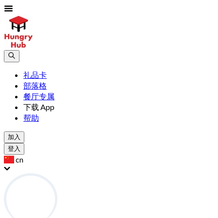
礼品卡
部落格
餐厅专属
下载 App
帮助
加入
登入
cn