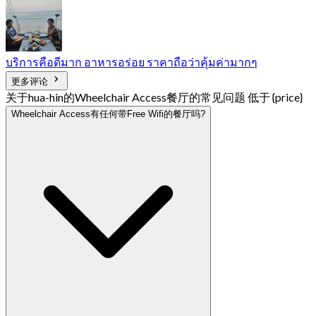
บริการคือดีมาก อาหารอร่อย ราคาถือว่าคุ้มค่ามากๆ
更多评论
关于hua-hin的Wheelchair Access餐厅的常见问题 低于 {price}
Wheelchair Access有任何带Free Wifi的餐厅吗?