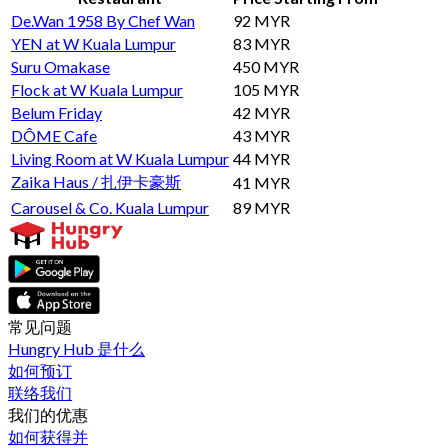
De.Wan 1958 By Chef Wan
92 MYR
YEN at W Kuala Lumpur
83 MYR
Suru Omakase
450 MYR
Flock at W Kuala Lumpur
105 MYR
Belum Friday
42 MYR
DÔME Cafe
43 MYR
Living Room at W Kuala Lumpur
44 MYR
Zaika Haus / 扎伊卡豪斯
41 MYR
Carousel & Co. Kuala Lumpur
89 MYR
常见问题
Hungry Hub 是什么
如何预订
联络我们
我们的优惠
如何获得并