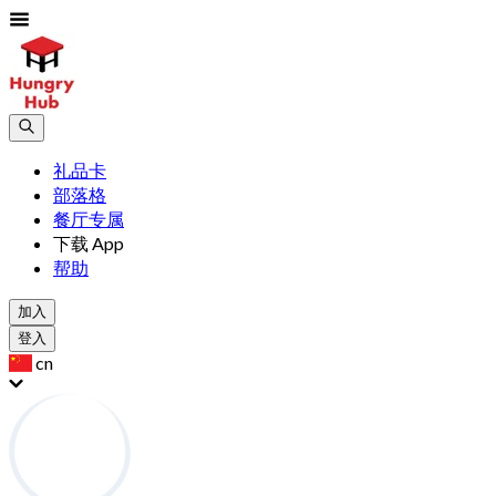
礼品卡
部落格
餐厅专属
下载 App
帮助
加入
登入
cn