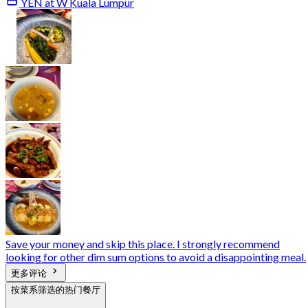
YEN at W Kuala Lumpur
Save your money and skip this place. I strongly recommend
looking for other dim sum options to avoid a disappointing meal.
更多评论
按菜系筛选的热门餐厅