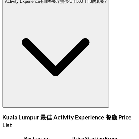
Activity Experience有哪些餐厅提供低于500 THB的套餐?
Kuala Lumpur 最佳 Activity Experience 餐廳 Price
List
Restaurant
Price Starting From