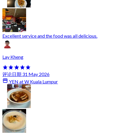
Excellent service and the food was all delicious.
Lay Kheng
评论日期 31 May 2026
YEN at W Kuala Lumpur