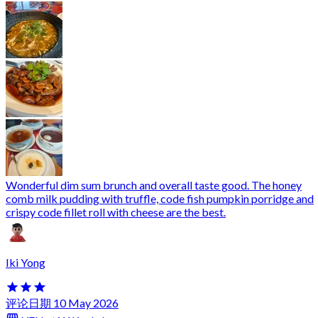
Wonderful dim sum brunch and overall taste good. The honey
comb milk pudding with truffle, code fish pumpkin porridge and
crispy code fillet roll with cheese are the best.
Iki Yong
评论日期 10 May 2026