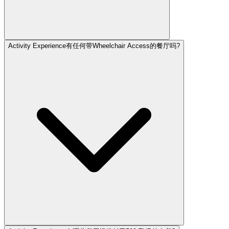
Activity Experience有任何带Wheelchair Access的餐厅吗?