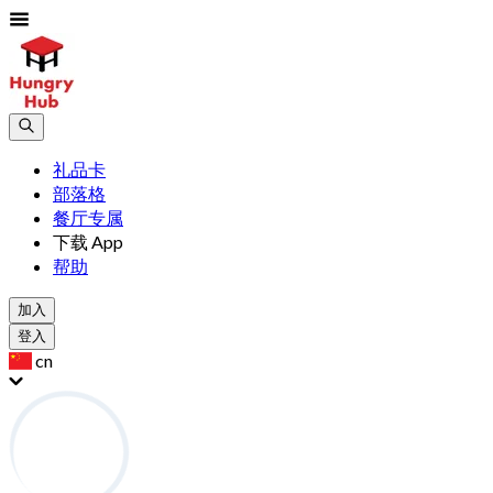
礼品卡
部落格
餐厅专属
下载 App
帮助
加入
登入
cn