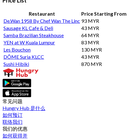
Price List
Restaurant
Price Starting From
De.Wan 1958 By Chef Wan The Linc
93 MYR
Sausage KL Cafe & Deli
43 MYR
Samba Brazilian Steakhouse
64 MYR
YEN at W Kuala Lumpur
83 MYR
Les Bouchon
130 MYR
DÔME Suria KLCC
43 MYR
Sushi Hibiki
870 MYR
常见问题
Hungry Hub 是什么
如何预订
联络我们
我们的优惠
如何获得并