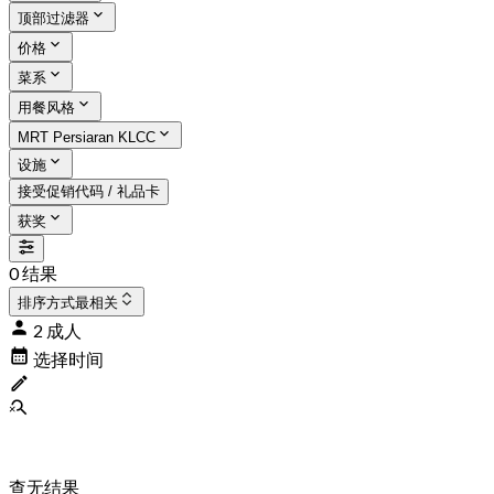
顶部过滤器
价格
菜系
用餐风格
MRT Persiaran KLCC
设施
接受促销代码 / 礼品卡
获奖
0 结果
排序方式
最相关
2 成人
选择时间
查无结果