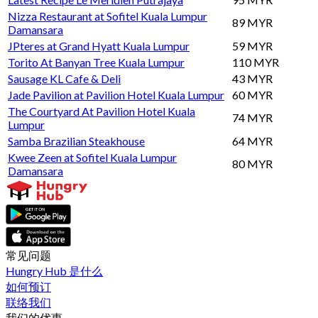
Nizza Restaurant at Sofitel Kuala Lumpur
89 MYR
Damansara
JPteres at Grand Hyatt Kuala Lumpur
59 MYR
Torito At Banyan Tree Kuala Lumpur
110 MYR
Sausage KL Cafe & Deli
43 MYR
Jade Pavilion at Pavilion Hotel Kuala Lumpur
60 MYR
The Courtyard At Pavilion Hotel Kuala
74 MYR
Lumpur
Samba Brazilian Steakhouse
64 MYR
Kwee Zeen at Sofitel Kuala Lumpur
80 MYR
Damansara
常见问题
Hungry Hub 是什么
如何预订
联络我们
我们的优惠