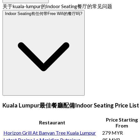
关于kuala-lumpur的Indoor Seating餐厅的常见问题
Indoor Seating有任何带Free Wifi的餐厅吗?
Kuala Lumpur最佳餐廳配備Indoor Seating Price List
Price Starting
Restaurant
From
Horizon Grill At Banyan Tree Kuala Lumpur
279 MYR
Latest Recipe Le Meridien Putrajaya
95 MYR