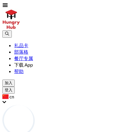
礼品卡
部落格
餐厅专属
下载 App
帮助
加入
登入
cn