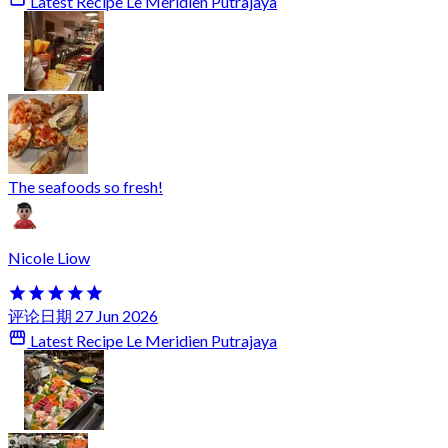
Latest Recipe Le Meridien Putrajaya
The seafoods so fresh!
Nicole Liow
评论日期 27 Jun 2026
Latest Recipe Le Meridien Putrajaya