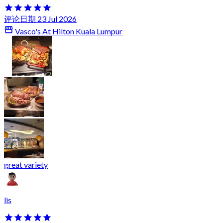
评论日期 23 Jul 2026
Vasco's At Hilton Kuala Lumpur
great variety
lis