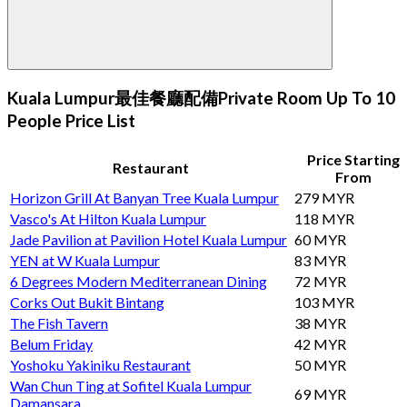
Kuala Lumpur最佳餐廳配備Private Room Up To 10
People Price List
Price Starting
Restaurant
From
Horizon Grill At Banyan Tree Kuala Lumpur
279 MYR
Vasco's At Hilton Kuala Lumpur
118 MYR
Jade Pavilion at Pavilion Hotel Kuala Lumpur
60 MYR
YEN at W Kuala Lumpur
83 MYR
6 Degrees Modern Mediterranean Dining
72 MYR
Corks Out Bukit Bintang
103 MYR
The Fish Tavern
38 MYR
Belum Friday
42 MYR
Yoshoku Yakiniku Restaurant
50 MYR
Wan Chun Ting at Sofitel Kuala Lumpur
69 MYR
Damansara