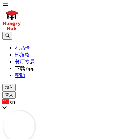
礼品卡
部落格
餐厅专属
下载 App
帮助
加入
登入
cn