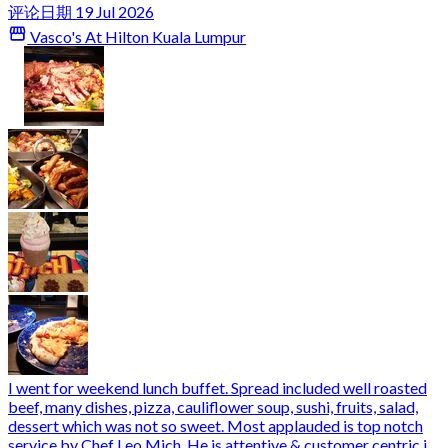
评论日期 19 Jul 2026
Vasco's At Hilton Kuala Lumpur
I went for weekend lunch buffet. Spread included well roasted
beef, many dishes, pizza, cauliflower soup, sushi, fruits, salad,
dessert which was not so sweet. Most applauded is top notch
service by Chef Leo Mich. He is attentive & customer centric i ...