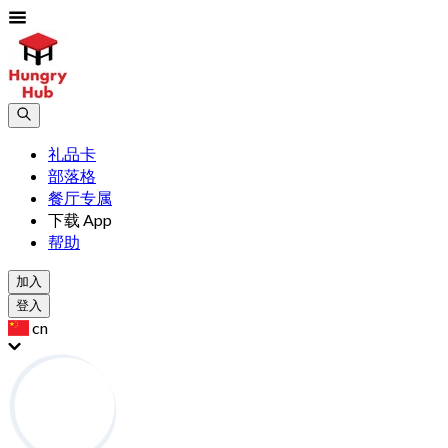
礼品卡
部落格
餐厅专属
下载 App
帮助
加入
登入
cn