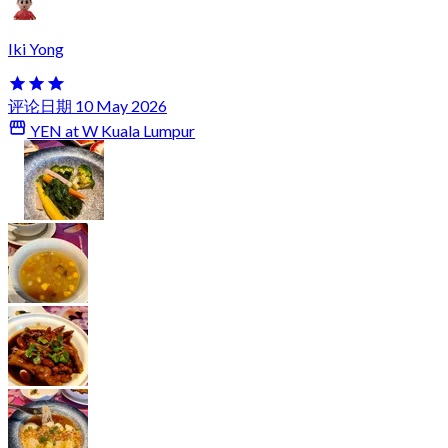
Iki Yong
评论日期 10 May 2026
YEN at W Kuala Lumpur