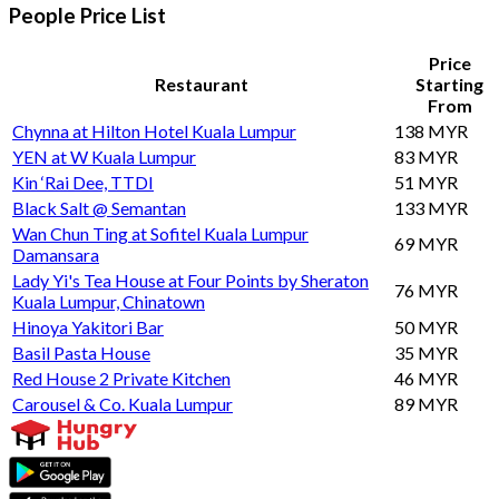
People Price List
Price
Restaurant
Starting
From
Chynna at Hilton Hotel Kuala Lumpur
138 MYR
YEN at W Kuala Lumpur
83 MYR
Kin ‘Rai Dee, TTDI
51 MYR
Black Salt @ Semantan
133 MYR
Wan Chun Ting at Sofitel Kuala Lumpur
69 MYR
Damansara
Lady Yi's Tea House at Four Points by Sheraton
76 MYR
Kuala Lumpur, Chinatown
Hinoya Yakitori Bar
50 MYR
Basil Pasta House
35 MYR
Red House 2 Private Kitchen
46 MYR
Carousel & Co. Kuala Lumpur
89 MYR