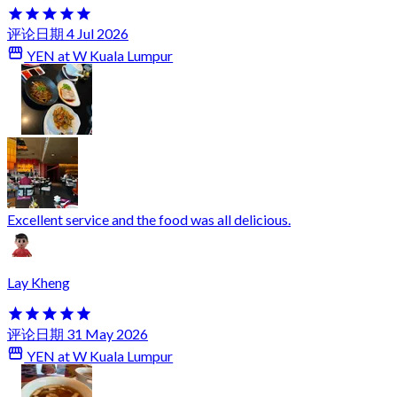
评论日期 4 Jul 2026
YEN at W Kuala Lumpur
Excellent service and the food was all delicious.
Lay Kheng
评论日期 31 May 2026
YEN at W Kuala Lumpur