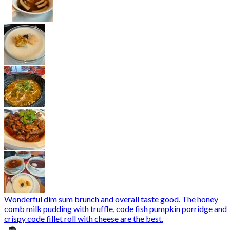
Wonderful dim sum brunch and overall taste good. The honey
comb milk pudding with truffle, code fish pumpkin porridge and
crispy code fillet roll with cheese are the best.