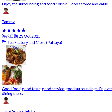
Enjoy the surrounding and food / drink. Good service and value.
Tammy
评论日期 23 Oct 2025
Tea Factory and More (Pattaya)
Good food, good taste, good service, good surroundings. Enjoye
dining there.
Juice Arunsathitchai