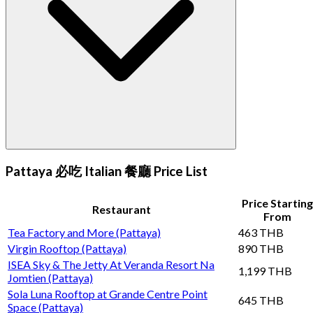
Pattaya 必吃 Italian 餐廳 Price List
Price Starting
Restaurant
From
Tea Factory and More (Pattaya)
463 THB
Virgin Rooftop (Pattaya)
890 THB
ISEA Sky & The Jetty At Veranda Resort Na
1,199 THB
Jomtien (Pattaya)
Sola Luna Rooftop at Grande Centre Point
645 THB
Space (Pattaya)