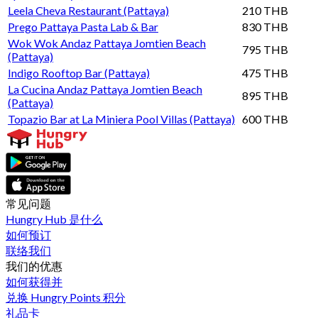
Leela Cheva Restaurant (Pattaya)
210 THB
Prego Pattaya Pasta Lab & Bar
830 THB
Wok Wok Andaz Pattaya Jomtien Beach
795 THB
(Pattaya)
Indigo Rooftop Bar (Pattaya)
475 THB
La Cucina Andaz Pattaya Jomtien Beach
895 THB
(Pattaya)
Topazio Bar at La Miniera Pool Villas (Pattaya)
600 THB
常见问题
Hungry Hub 是什么
如何预订
联络我们
我们的优惠
如何获得并
兑换 Hungry Points 积分
礼品卡