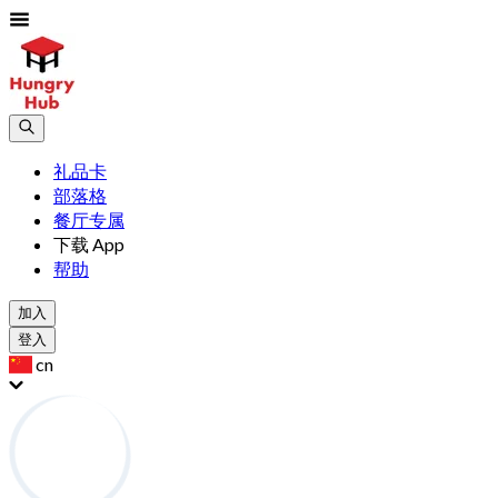
礼品卡
部落格
餐厅专属
下载 App
帮助
加入
登入
cn