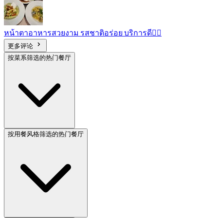
หน้าตาอาหารสวยงาม รสชาติอร่อย บริการดี👍🏽
更多评论
按菜系筛选的热门餐厅
按用餐风格筛选的热门餐厅