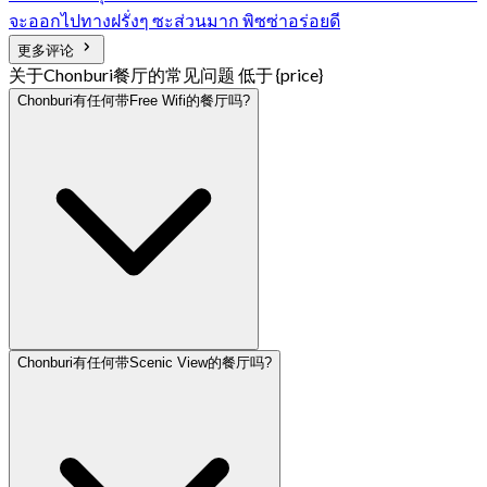
จะออกไปทางฝรั่งๆ ซะส่วนมาก พิซซ่าอร่อยดี
更多评论
关于Chonburi餐厅的常见问题 低于 {price}
Chonburi有任何带Free Wifi的餐厅吗?
Chonburi有任何带Scenic View的餐厅吗?