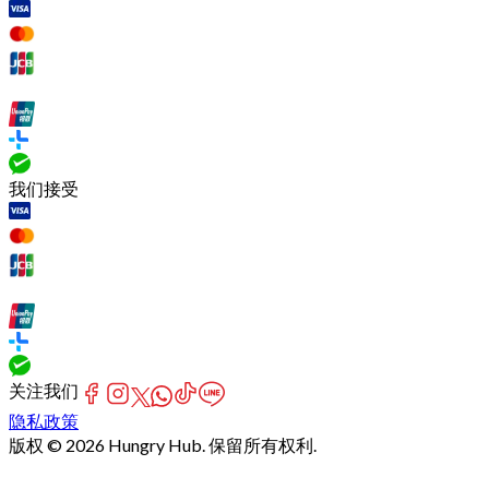
我们接受
关注我们
隐私政策
版权 © 2026 Hungry Hub. 保留所有权利.
[Network]
Failed