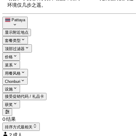
环境仅几步之遥。
Pattaya
显示附近地点
套餐类型
顶部过滤器
价格
菜系
用餐风格
Chonburi
设施
接受促销代码 / 礼品卡
获奖
0 结果
排序方式
最相关
2 成人