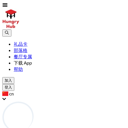
礼品卡
部落格
餐厅专属
下载 App
帮助
加入
登入
cn