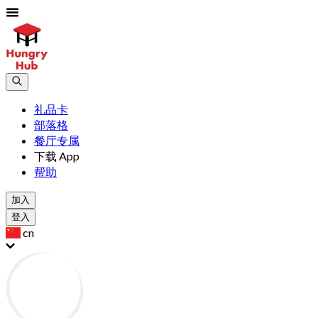
礼品卡
部落格
餐厅专属
下载 App
帮助
加入
登入
cn