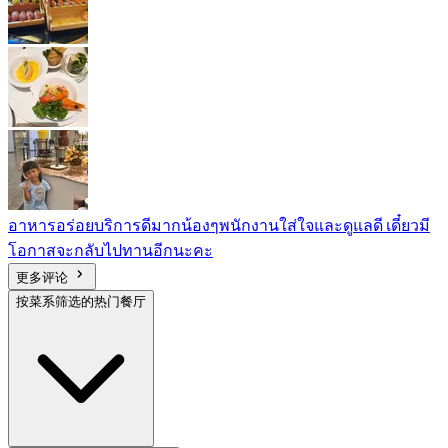
อาหารอร่อยบริการดีมากน้องๆพนักงานใส่ใจและดูแลดี เดี๋ยวมี
โอกาสจะกลับไปทานอีกนะคะ
更多评论
按菜系筛选的热门餐厅