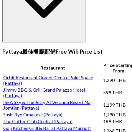
Pattaya最佳餐廳配備Free Wifi Price List
Price Startin
Restaurant
From
Orbit Restaurant Grande Centre Point Space
1,290 THB
(Pattaya)
Jimmy BBQ & Grill Grand Palazzo Hotel
599 THB
(Pattaya)
ISEA Sky & The Jetty At Veranda Resort Na
1,199 THB
Jomtien (Pattaya)
Sushi Ryo Omakase (Pattaya)
1,190 THB
The Coffee Club Central (Pattaya)
189 THB
Goji Kitchen Grill & Bar at Pattaya Marriott
1,266 THB