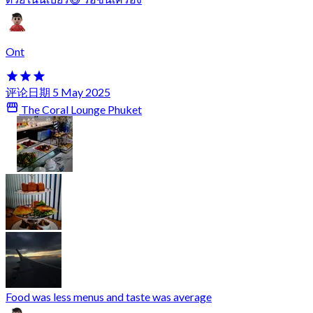
Ont
评论日期 5 May 2025
The Coral Lounge Phuket
Food was less menus and taste was average