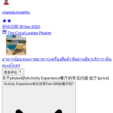
chanida tongtho
评论日期 30 Sep 2025
The Coral Lounge Phuket
อาหารน้อย คุณภาพอาหาร/เครื่องดื่มต่ำ ดีอย่างเดียวบริการ เห็น
ทะเลไกลๆ
更多评论
关于phuket的Activity Experience餐厅的常见问题 低于 {price}
Activity Experience有任何带Free Wifi的餐厅吗?