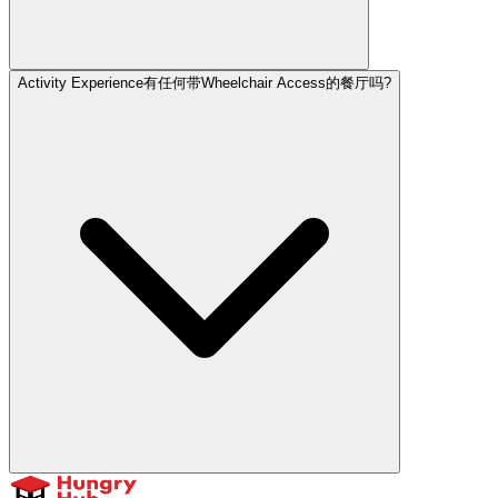
Activity Experience有任何带Wheelchair Access的餐厅吗?