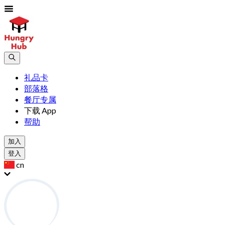
礼品卡
部落格
餐厅专属
下载 App
帮助
加入
登入
cn