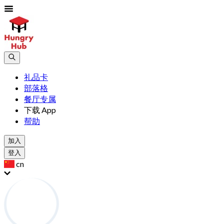
礼品卡
部落格
餐厅专属
下载 App
帮助
加入
登入
cn