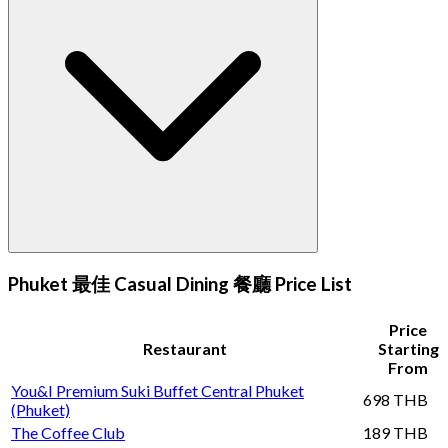
Phuket 最佳 Casual Dining 餐廳 Price List
Price
Restaurant
Starting
From
You&I Premium Suki Buffet Central Phuket
698 THB
(Phuket)
The Coffee Club
189 THB