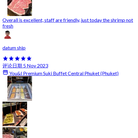
Overall is excellent, staff are friendly, just today the shrimp not
fresh
datum ship
评论日期 5 Nov 2023
You&I Premium Suki Buffet Central Phuket (Phuket)