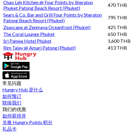
Chao Leh Kitchen @ Four Points by Sheraton
470 THB
Phuket Patong Beach Resort (Phuket)
Sears & Co. Bar and Grill Four Points by Sheraton
795 THB
Patong Beach Resort (Phuket)
Zeascape at Zenmaya Oceanfront (Phuket)
425 THB
The Coral Lounge Phuket
650 THB
Sri Panwa Hotel Phuket
1,600 THB
Rim Talay @ Amari Patong (Phuket)
413 THB
常见问题
Hungry Hub 是什么
如何预订
联络我们
我们的优惠
如何获得并
兑换 Hungry Points 积分
礼品卡