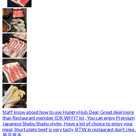
Staff know about how to use HungryHub Deal, Great deal more
than Restaurant member IDK WHY? lol , You can enjoy Premium
Japanese Shabu Shabu styles, Have a lot of choice to enjoy your
meal, Short plate beef is very tasty, BTW in restaurant don’t clea ..
展开更多