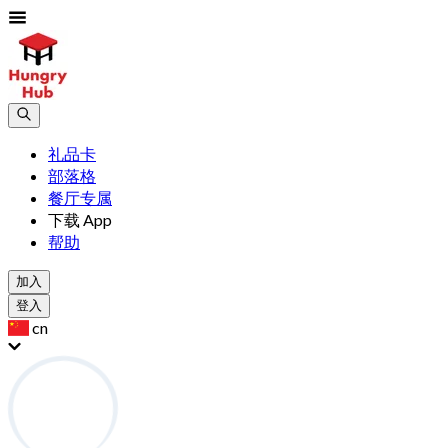
礼品卡
部落格
餐厅专属
下载 App
帮助
加入
登入
cn