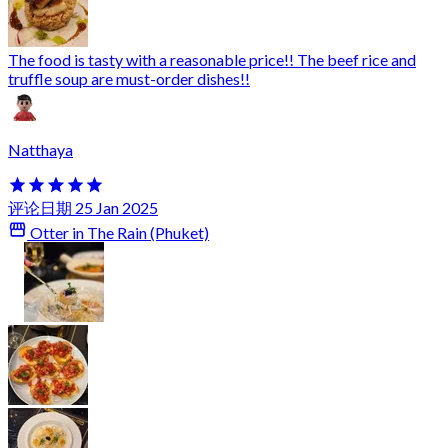
The food is tasty with a reasonable price!! The beef rice and
truffle soup are must-order dishes!!
Natthaya
评论日期 25 Jan 2025
Otter in The Rain (Phuket)