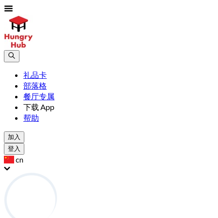
礼品卡
部落格
餐厅专属
下载 App
帮助
加入
登入
cn