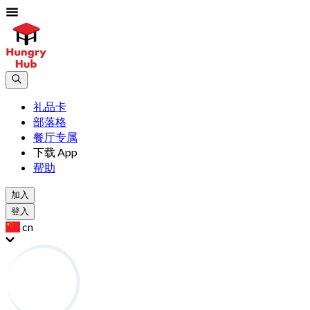
礼品卡
部落格
餐厅专属
下载 App
帮助
加入
登入
cn