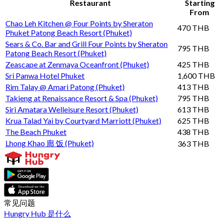
Restaurant
Starting
From
Chao Leh Kitchen @ Four Points by Sheraton
470 THB
Phuket Patong Beach Resort (Phuket)
Sears & Co. Bar and Grill Four Points by Sheraton
795 THB
Patong Beach Resort (Phuket)
Zeascape at Zenmaya Oceanfront (Phuket)
425 THB
Sri Panwa Hotel Phuket
1,600 THB
Rim Talay @ Amari Patong (Phuket)
413 THB
Takieng at Renaissance Resort & Spa (Phuket)
795 THB
Siri Amatara Welleisure Resort (Phuket)
613 THB
Krua Talad Yai by Courtyard Marriott (Phuket)
625 THB
The Beach Phuket
438 THB
Lhong Khao 廊 饭 (Phuket)
363 THB
常见问题
Hungry Hub 是什么