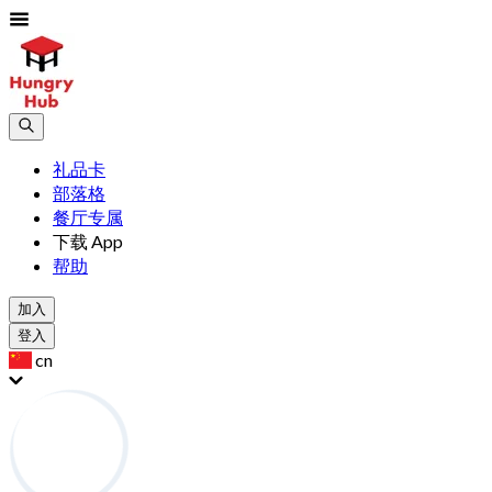
礼品卡
部落格
餐厅专属
下载 App
帮助
加入
登入
cn