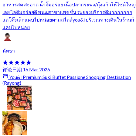
อาหารสด สะอาด น้ำจิ้มอร่อย เนื้อปลากระพง/กุ้งแก้วให้ไซต์ใหญ่
เลย ไอติมอร่อยดี พนง.สาขาแพชชั่น ระยองบริการดีมากกกกกก
แต่โต๊ะเล็กแคบไปหน่อยตามสไตล์you&i บริเวณทางเดินในร้านก็
แคบไปหน่อย
นัทธา
评论日期 16 Mar 2026
You&I Premium Suki Buffet Passione Shopping Destination
(Rayong)