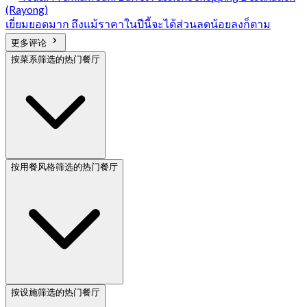
(Rayong)
เยี่ยมยอดมาก ถึงแม้ราคาในปีนี้จะได้ส่วนลดน้อยลงก็ตาม
更多评论
按菜系筛选的热门餐厅
按用餐风格筛选的热门餐厅
按设施筛选的热门餐厅