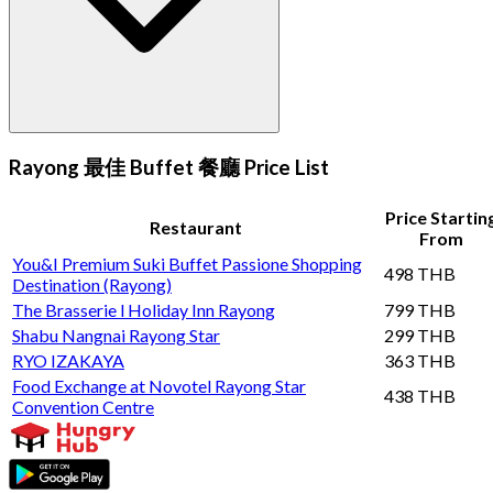
Rayong 最佳 Buffet 餐廳 Price List
Price Startin
Restaurant
From
You&I Premium Suki Buffet Passione Shopping
498 THB
Destination (Rayong)
The Brasserie l Holiday Inn Rayong
799 THB
Shabu Nangnai Rayong Star
299 THB
RYO IZAKAYA
363 THB
Food Exchange at Novotel Rayong Star
438 THB
Convention Centre