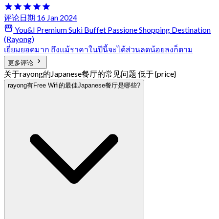
评论日期 16 Jan 2024
You&I Premium Suki Buffet Passione Shopping Destination
(Rayong)
เยี่ยมยอดมาก ถึงแม้ราคาในปีนี้จะได้ส่วนลดน้อยลงก็ตาม
更多评论
关于rayong的Japanese餐厅的常见问题 低于 {price}
rayong有Free Wifi的最佳Japanese餐厅是哪些?