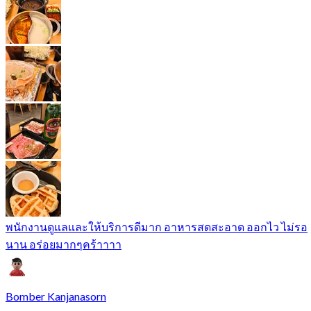
พนักงานดูแลและให้บริการดีมาก อาหารสดสะอาด ออกไว ไม่รอ
นาน อร่อยมากๆคร้าาาา
Bomber Kanjanasorn