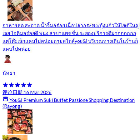
อาหารสด สะอาด น้ำจิ้มอร่อย เนื้อปลากระพง/กุ้งแก้วให้ไซต์ใหญ่
เลย ไอติมอร่อยดี พนง.สาขาแพชชั่น ระยองบริการดีมากกกกกก
แต่โต๊ะเล็กแคบไปหน่อยตามสไตล์you&i บริเวณทางเดินในร้านก็
แคบไปหน่อย
นัทธา
评论日期 16 Mar 2026
You&I Premium Suki Buffet Passione Shopping Destination
(Rayong)