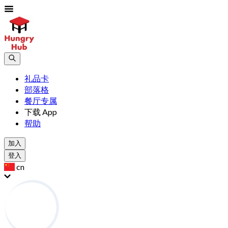
礼品卡
部落格
餐厅专属
下载 App
帮助
加入
登入
cn