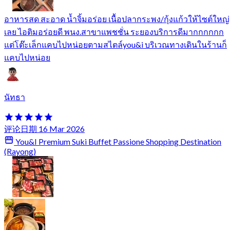
อาหารสด สะอาด น้ำจิ้มอร่อย เนื้อปลากระพง/กุ้งแก้วให้ไซต์ใหญ่
เลย ไอติมอร่อยดี พนง.สาขาแพชชั่น ระยองบริการดีมากกกกกก
แต่โต๊ะเล็กแคบไปหน่อยตามสไตล์you&i บริเวณทางเดินในร้านก็
แคบไปหน่อย
นัทธา
评论日期 16 Mar 2026
You&I Premium Suki Buffet Passione Shopping Destination
(Rayong)