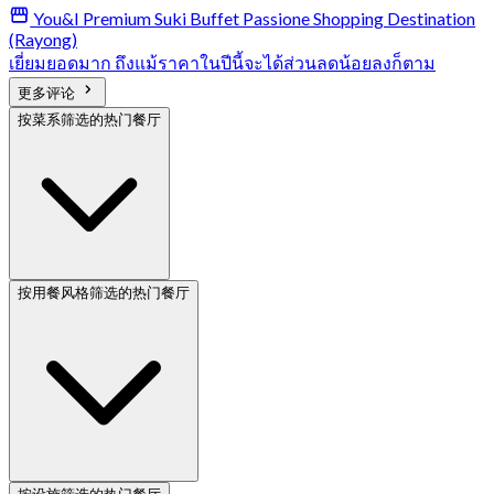
You&I Premium Suki Buffet Passione Shopping Destination
(Rayong)
เยี่ยมยอดมาก ถึงแม้ราคาในปีนี้จะได้ส่วนลดน้อยลงก็ตาม
更多评论
按菜系筛选的热门餐厅
按用餐风格筛选的热门餐厅