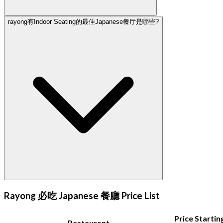
rayong有Indoor Seating的最佳Japanese餐厅是哪些?
Rayong 必吃 Japanese 餐廳 Price List
Price Startin
Restaurant