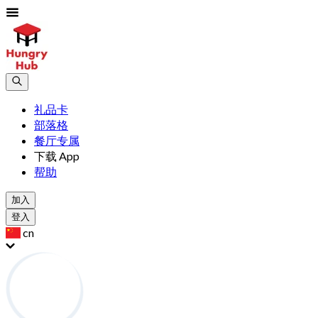
礼品卡
部落格
餐厅专属
下载 App
帮助
加入
登入
cn