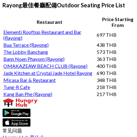
Rayong最佳餐廳配備Outdoor Seating Price List
Price Starting
Restaurant
From
Elementi Rooftop Restaurant and Bar
697 THB
(Rayong)
Bua Terrace (Rayong)
438 THB
The Lobby Banchang
573 THB
Bann Noen Phayom (Rayong)
363 THB
OMAKAZEAW BEACH CLUB (Rayong)
400 THB
Jade Kitchen at Crystal Jade Hotel Rayong
690 THB
Micasa Bar & Restaurant
348 THB
Tung-R Cafe
218 THB
Kang Ban Phe (Rayong)
217 THB
常见问题