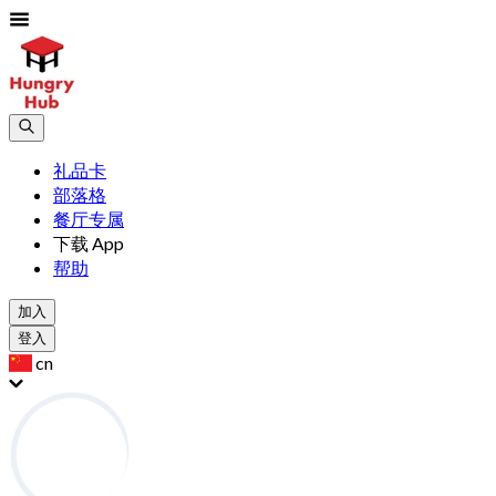
礼品卡
部落格
餐厅专属
下载 App
帮助
加入
登入
cn