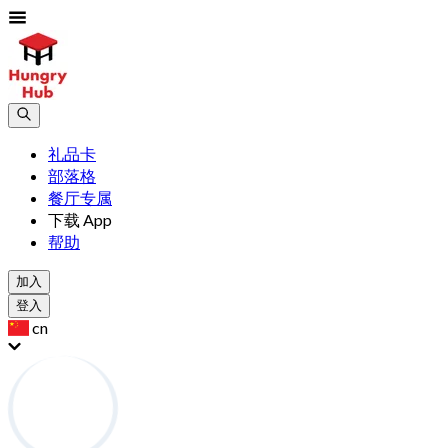
礼品卡
部落格
餐厅专属
下载 App
帮助
加入
登入
cn