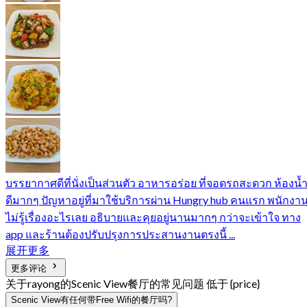
บรรยากาศดีที่นั่งเป็นส่วนตัว อาหารอร่อย ที่จอดรถสะดวก ห้องน้
ดีมากๆ ปัญหาอยู่ที่มาใช้บริการผ่าน Hungry hub คนแรก พนักงา
ไม่รู้เรื่องอะไรเลย อธิบายและคุยอยู่นานมากๆ กว่าจะเข้าใจ ทาง
app และร้านต้องปรับปรุงการประสานงานตรงนี้ ...
展开更多
更多评论
关于rayong的Scenic View餐厅的常见问题 低于 {price}
Scenic View有任何带Free Wifi的餐厅吗?