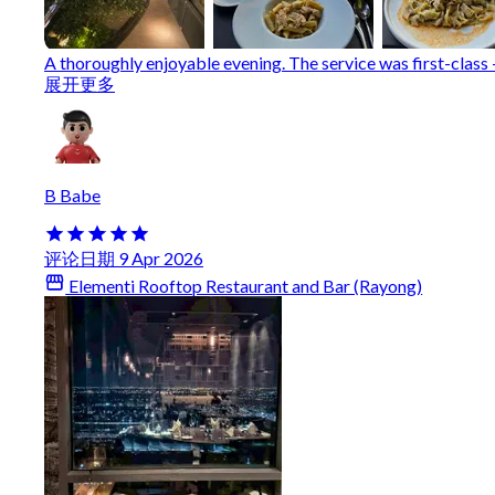
A thoroughly enjoyable evening. The service was first-class –
展开更多
B Babe
评论日期 9 Apr 2026
Elementi Rooftop Restaurant and Bar (Rayong)