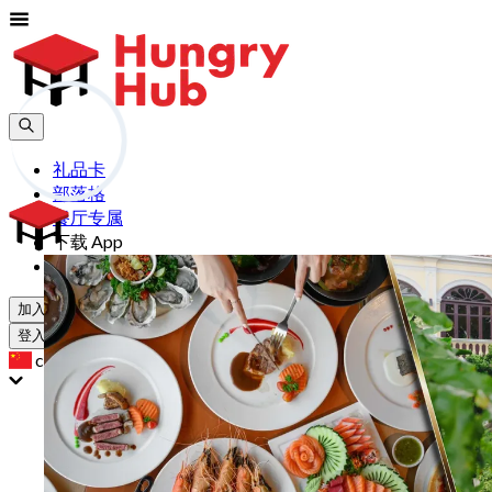
礼品卡
部落格
餐厅专属
下载 App
帮助
加入
登入
cn