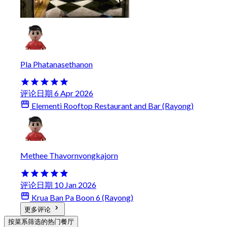
Pla Phatanasethanon
评论日期 6 Apr 2026
Elementi Rooftop Restaurant and Bar (Rayong)
Methee Thavornvongkajorn
评论日期 10 Jan 2026
Krua Ban Pa Boon 6 (Rayong)
更多评论
按菜系筛选的热门餐厅