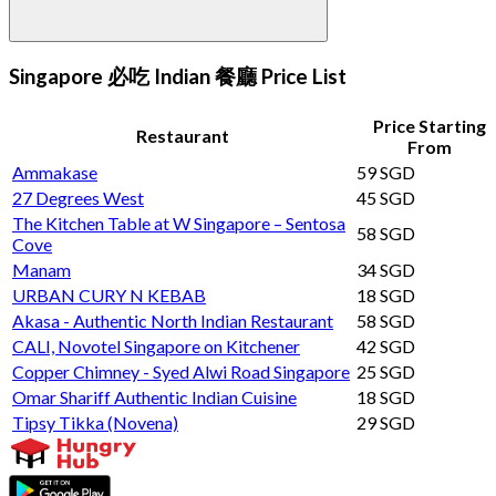
Singapore 必吃 Indian 餐廳 Price List
Price Starting
Restaurant
From
Ammakase
59 SGD
27 Degrees West
45 SGD
The Kitchen Table at W Singapore – Sentosa
58 SGD
Cove
Manam
34 SGD
URBAN CURY N KEBAB
18 SGD
Akasa - Authentic North Indian Restaurant
58 SGD
CALI, Novotel Singapore on Kitchener
42 SGD
Copper Chimney - Syed Alwi Road Singapore
25 SGD
Omar Shariff Authentic Indian Cuisine
18 SGD
Tipsy Tikka (Novena)
29 SGD