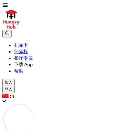
礼品卡
部落格
餐厅专属
下载 App
帮助
加入
登入
cn