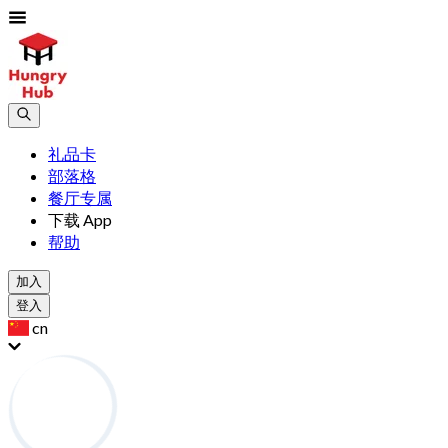
礼品卡
部落格
餐厅专属
下载 App
帮助
加入
登入
cn