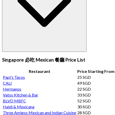
Singapore 必吃 Mexican 餐廳 Price List
Restaurant
Price Starting From
Papi's Tacos
25 SGD
CALI
49 SGD
Hermanos
22 SGD
Vatos Kitchen & Bar
33 SGD
BLVD MBFC
52 SGD
Haldi & Mexicana
30 SGD
Three Amigos Mexican and Indian Cuisine
28 SGD