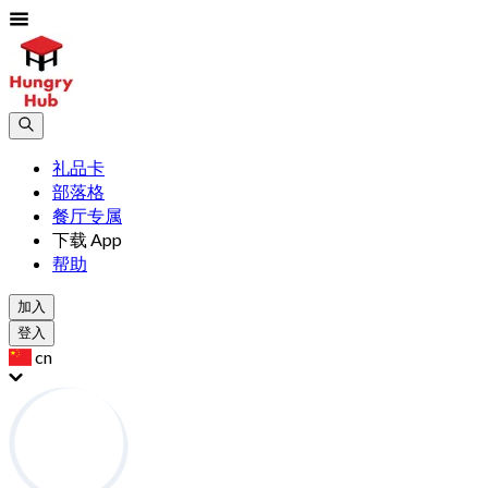
礼品卡
部落格
餐厅专属
下载 App
帮助
加入
登入
cn