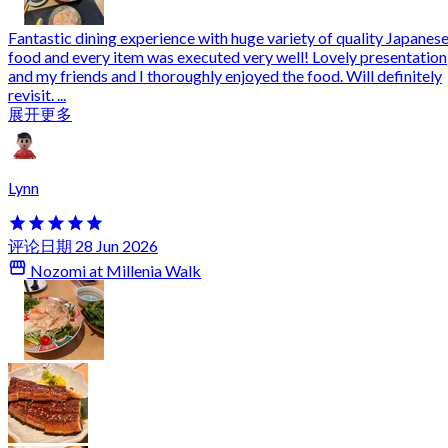
Fantastic dining experience with huge variety of quality Japanes
food and every item was executed very well! Lovely presentation
and my friends and I thoroughly enjoyed the food. Will definitely
revisit. ...
展开更多
Lynn
评论日期 28 Jun 2026
Nozomi at Millenia Walk