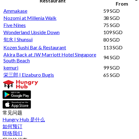
Restaurant
From
Ammakase
59 SGD
Nozomi at Millenia Walk
38 SGD
Five Nines
75 SGD
Wonderland Upside Down
109 SGD
旬水 | Shunsui
80 SGD
Kozen Sushi Bar & Restaurant
113 SGD
Akira Back at JW Marriott Hotel Singapore
94 SGD
South Beach
kemuri
99 SGD
栄三郎 | Eizaburo Bugis
65 SGD
常见问题
Hungry Hub 是什么
如何预订
联络我们