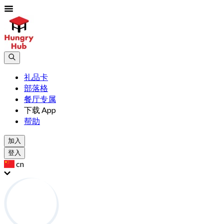
礼品卡
部落格
餐厅专属
下载 App
帮助
加入
登入
cn