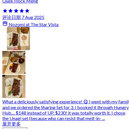
Quek Hock Meng
评论日期 7 Aug 2025
Nozomi at The Star Vista
What a deliciously satisfying experience! 😋 I went with my famil
and we ordered the Sharing Set for 3. I booked it through Hungry
Hub.... $148 instead of UP. $230! it was totally worth it. I chose
the Unagi set (because who can resist that melt-in- ...
展开更多