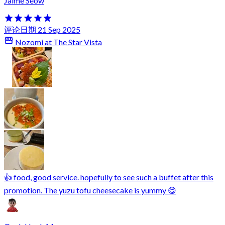
Jaime Seow
评论日期 21 Sep 2025
Nozomi at The Star Vista
👍 food, good service. hopefully to see such a buffet after this
promotion. The yuzu tofu cheesecake is yummy 😋