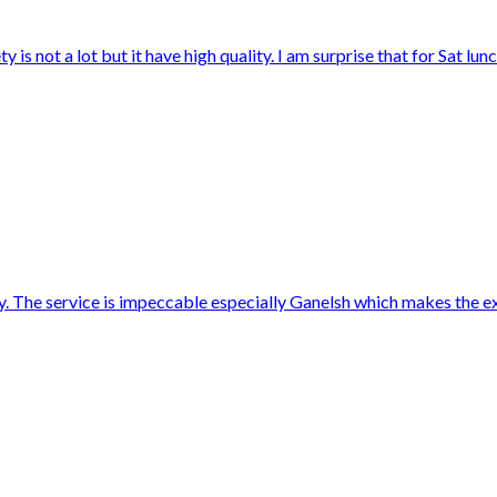
s not a lot but it have high quality. I am surprise that for Sat lunch 
y. The service is impeccable especially Ganelsh which makes the e