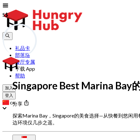
S$
S$
礼品卡
部落格
餐厅专属
下载 App
帮助
Singapore Best Marina B
加入
登入
cn
分享
探索Marina Bay，Singapore的美食选择—从快
边环境仅几步之遥。