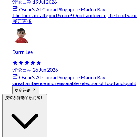
评论日期 19 Jul 2026
Oscar's At Conrad Singapore Marina Bay
The food are all good & nice! Quiet ambience, the food variety i
展开更多
Darrn Lee
评论日期 26 Jun 2026
Oscar's At Conrad Singapore Marina Bay
Great ambience and reasonable selection of food and qualit
更多评论
按菜系筛选的热门餐厅