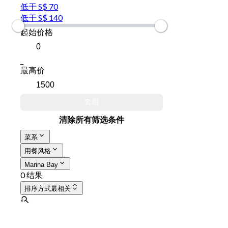
低于 S$ 70
低于 S$ 140
起始价格
_
最高价
套用
清除所有筛选条件
菜系
用餐风格
Marina Bay
0 结果
排序方式
最相关