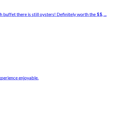
buffet there is still oysters! Definitely worth the $$, ...
xperience enjoyable.