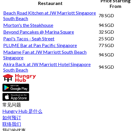
Price Starting
Restaurant
From
Beach Road Kitchen at JW Marriott Singapore
78 SGD
South Beach
Morton's the Steakhouse
94 SGD
Beyond Pancakes @ Marina Square
32 SGD
Papi's Tacos - Seah Street
25 SGD
PLUME Bar at Pan Pacific Singapore
77 SGD
Madame Fan at JW Marriott South Beach
94 SGD
Singapore
Akira Back at JW Marriott Hotel Singapore
94 SGD
South Beach
常见问题
Hungry Hub 是什么
如何预订
联络我们
我们的优惠