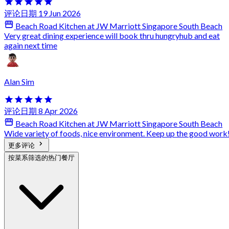
评论日期 19 Jun 2026
Beach Road Kitchen at JW Marriott Singapore South Beach
Very great dining experience will book thru hungryhub and eat
again next time
Alan Sim
评论日期 8 Apr 2026
Beach Road Kitchen at JW Marriott Singapore South Beach
Wide variety of foods, nice environment. Keep up the good work
更多评论
按菜系筛选的热门餐厅