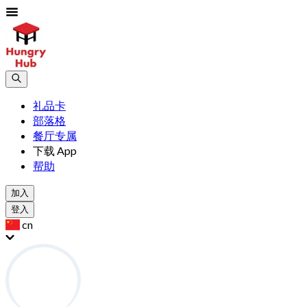
礼品卡
部落格
餐厅专属
下载 App
帮助
加入
登入
cn