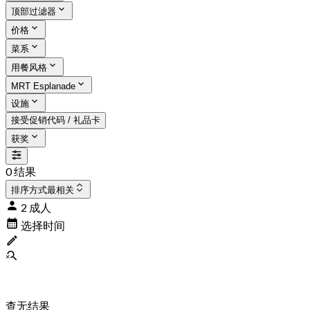
顶部过滤器
价格
菜系
用餐风格
MRT Esplanade
设施
接受促销代码 / 礼品卡
获奖
0 结果
排序方式
最相关
2 成人
选择时间
查无结果