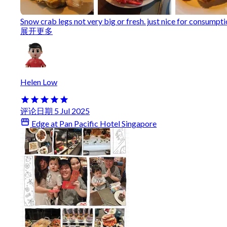
Snow crab legs not very big or fresh. just nice for consumptio
展开更多
Helen Low
评论日期 5 Jul 2025
Edge at Pan Pacific Hotel Singapore