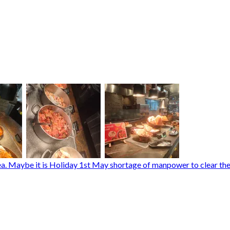
tea. Maybe it is Holiday 1st May shortage of manpower to clear the