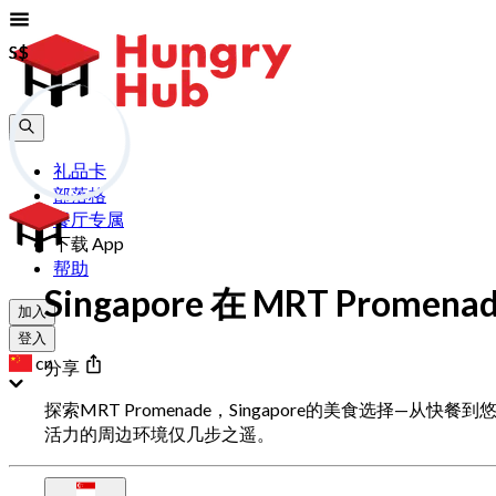
S$
S$
礼品卡
部落格
餐厅专属
下载 App
帮助
Singapore 在 MRT Prome
加入
登入
cn
分享
探索MRT Promenade，Singapore的美食选择
活力的周边环境仅几步之遥。