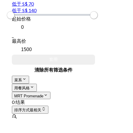
低于 S$ 70
低于 S$ 140
起始价格
_
最高价
套用
清除所有筛选条件
菜系
用餐风格
MRT Promenade
0 结果
排序方式
最相关