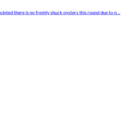
inted there is no freshly shuck oysters this round due to q ...