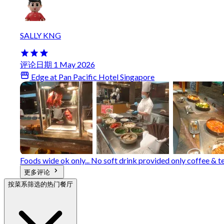
SALLY KNG
评论日期 1 May 2026
Edge at Pan Pacific Hotel Singapore
Foods wide ok only... No soft drink provided only coffee & 
更多评论
按菜系筛选的热门餐厅