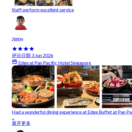
Staff perform excellent service
Jenny
评论日期 3 Jun 2026
Edge at Pan Pacific Hotel Singapore
Had a wonderful dining experience at Edge Buffet at Pan Paci
...
展开更多