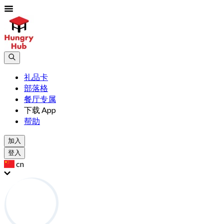
礼品卡
部落格
餐厅专属
下载 App
帮助
加入
登入
cn