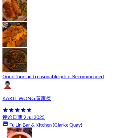
Good food and reasonable price. Recommended
KAKIT WONG 黃家傑
评论日期 9 Jul 2025
Fu Lin Bar & Kitchen (Clarke Quay)