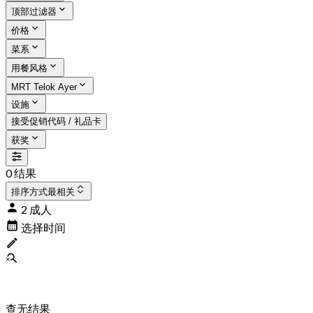
顶部过滤器
价格
菜系
用餐风格
MRT Telok Ayer
设施
接受促销代码 / 礼品卡
获奖
0 结果
排序方式
最相关
2 成人
选择时间
查无结果