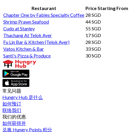
Restaurant
Price Starting From
Chapter One by Fables Specialty Coffee
28 SGD
Shrimp Prawn Seafood
44 SGD
Cudo at Stanley
55 SGD
Thachang At Telok Ayer
17 SGD
Fu Lin Bar & Kitchen (Telok Ayer)
28 SGD
Vatos Kitchen & Bar
33 SGD
Santi's Pizza & Produce
30 SGD
常见问题
Hungry Hub 是什么
如何预订
联络我们
我们的优惠
如何获得并
兑换 Hungry Points 积分