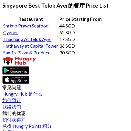
Singapore Best Telok Ayer的餐厅 Price List
Restaurant
Price Starting From
Shrimp Prawn Seafood
44 SGD
Cygnet
62 SGD
Thachang At Telok Ayer
17 SGD
Hathaway at Capital Tower
36 SGD
Santi's Pizza & Produce
30 SGD
常见问题
Hungry Hub 是什么
如何预订
联络我们
我们的优惠
如何获得并
兑换 Hungry Points 积分