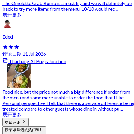
The Omelette Crab Bomb is a must try and we will definitely be
back to try more items from the menu. 10/10 would rec ...
展开更多
Eded
评论日期 11 Jul 2026
Thachang At Bugis Junction
Food nice, but the price not much a big difference if order from
the menu and some more unable to order the food that I like
Personal perspective I felt that there is a service difference bein
treated compare to other guests whose dine in without pu ...
展开更多
更多评论
按菜系筛选的热门餐厅