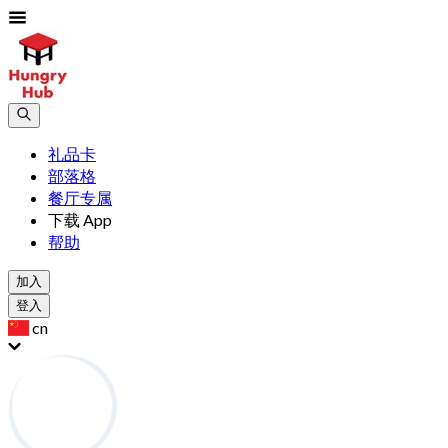
礼品卡
部落格
餐厅专属
下载 App
帮助
加入
登入
cn