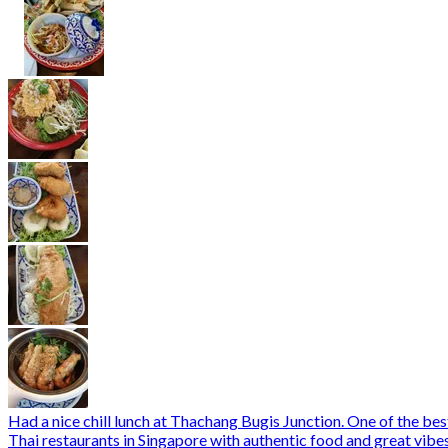
Had a nice chill lunch at Thachang Bugis Junction. One of the bes
Thai restaurants in Singapore with authentic food and great vibe