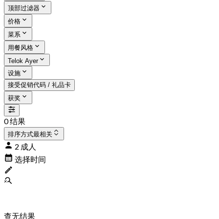
顶部过滤器
价格
菜系
用餐风格
Telok Ayer
设施
接受促销代码 / 礼品卡
获奖
0 结果
排序方式
最相关
2 成人
选择时间
查无结果